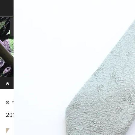
SHOP
SHOPPING GUIDE
ABOUT US
FAN VOICE
ALBUM
NEWS
SAMURAI-DEN
現代のサムライたちの時空間へ
ホーム
ブログ
20170913LR補正後100
2018.01.9
20170913LR補正後100