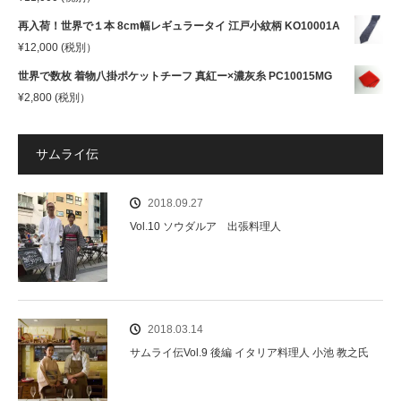
再入荷！世界で１本 8cm幅レギュラータイ 江戸小紋柄 KO10001A
¥
12,000
(税別）
世界で数枚 着物八掛ポケットチーフ 真紅ー×濃灰糸 PC10015MG
¥
2,800
(税別）
サムライ伝
2018.09.27
Vol.10 ソウダルア 出張料理人
2018.03.14
サムライ伝Vol.9 後編 イタリア料理人 小池 教之氏