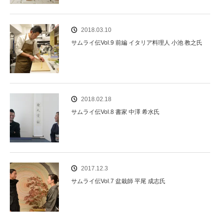
2018.03.10
サムライ伝Vol.9 前編 イタリア料理人 小池 教之氏
2018.02.18
サムライ伝Vol.8 書家 中澤 希水氏
2017.12.3
サムライ伝Vol.7 盆栽師 平尾 成志氏