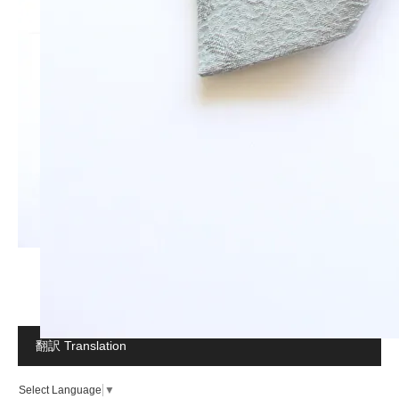
翻訳 Translation
Select Language
▼