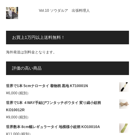
Vol.10 ソウダルア 出張料理人
お買上1万円以上送料無料！
海外発送は別料金となります。
評価の高い商品
世界で1本 5cmナロータイ 着物柄 黒地 KT10001N
¥
6,000
(税別）
世界で1本 ４WAY手結びワンタッチボウタイ 変り縞小紋柄
KO10012R
¥
9,000
(税別）
世界数本 8cm幅レギュラータイ 地模様小紋柄 KO10010A
¥
11,000
(税別）