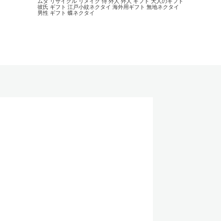
ムダ
リサイクル
リメイク
侍
外人
外人 ギフト
大人のギフト
彼氏 ギフト
江戸小紋ネクタイ
海外用ギフト
無地ネクタイ
男性 ギフト
蝶ネクタイ