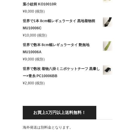
葉小紋柄 KO10010R
¥
8,000
(税別）
世界で1本 8cm幅レギュラータイ 黒地着物柄
MU10006C
¥
10,000
(税別）
世界で数本 8cm幅レギュラータイ 艶無地
MU10006A
¥
9,000
(税別）
世界で数枚 着物八掛ミニポケットチーフ 黒暈し
ー×青糸 PC10006BB
¥
2,800
(税別）
お買上1万円以上送料無料！
海外発送は別料金となります。