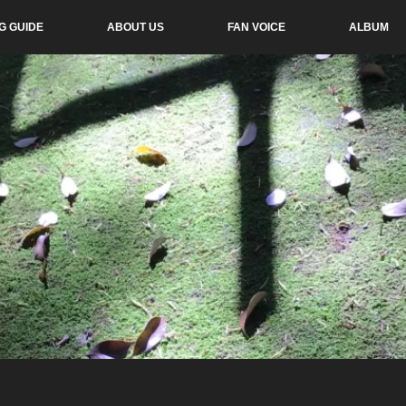
G GUIDE
ABOUT US
FAN VOICE
ALBUM