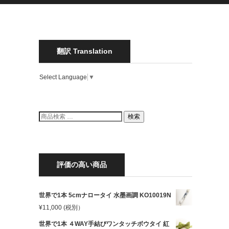
翻訳 Translation
Select Language
▼
検
検索
索
結
果:
評価の高い商品
世界で1本 5cmナロータイ 水墨画調 KO10019N
¥
11,000
(税別）
世界で1本 ４WAY手結びワンタッチボウタイ 紅