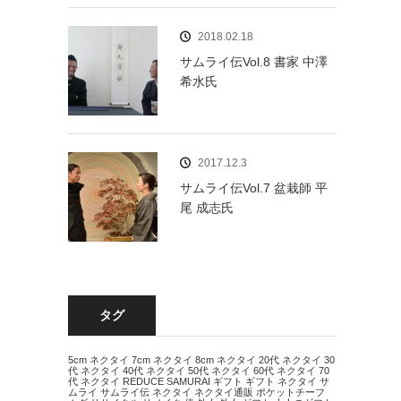
2018.02.18
サムライ伝Vol.8 書家 中澤
希水氏
2017.12.3
サムライ伝Vol.7 盆栽師 平
尾 成志氏
タグ
5cm ネクタイ
7cm ネクタイ
8cm ネクタイ
20代 ネクタイ
30
代 ネクタイ
40代 ネクタイ
50代 ネクタイ
60代 ネクタイ
70
代 ネクタイ
REDUCE
SAMURAI
ギフト
ギフト ネクタイ
サ
ムライ
サムライ伝
ネクタイ
ネクタイ通販
ポケットチーフ