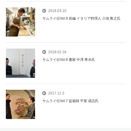
2018.03.10
サムライ伝Vol.9 前編 イタリア料理人 小池 教之氏
2018.02.18
サムライ伝Vol.8 書家 中澤 希水氏
2017.12.3
サムライ伝Vol.7 盆栽師 平尾 成志氏