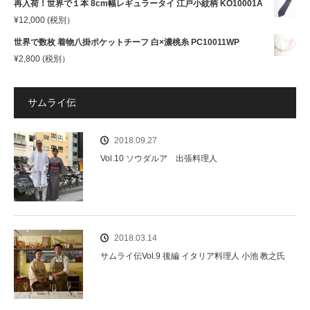
再入荷！世界で１本 8cm幅レギュラータイ 江戸小紋柄 KO10001A
¥
12,000
(税別）
世界で数枚 着物八掛ポケットチーフ 白×濃桃糸 PC10011WP
¥
2,800
(税別）
サムライ伝
2018.09.27
Vol.10 ソウダルア 出張料理人
2018.03.14
サムライ伝Vol.9 後編 イタリア料理人 小池 教之氏