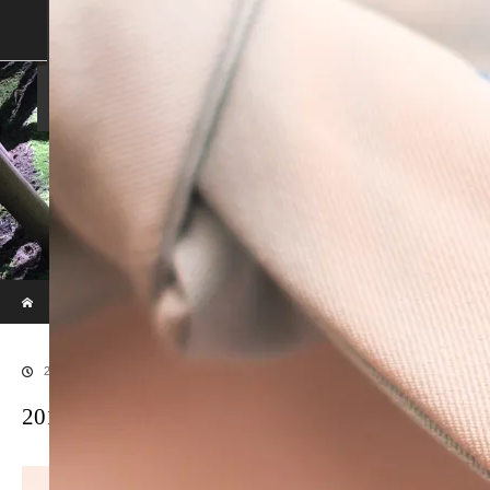
SHOP
SHOPPING GUIDE
ABOUT US
FAN VOICE
ALBUM
NEWS
SAMURAI-DEN
現代のサムライたちの時空間へ
ホーム
ブログ
20180106LR補正後5
2018.01.9
20180106LR補正後5