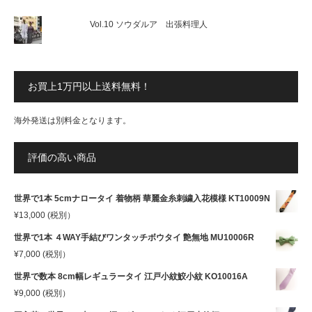
Vol.10 ソウダルア 出張料理人
お買上1万円以上送料無料！
海外発送は別料金となります。
評価の高い商品
世界で1本 5cmナロータイ 着物柄 華麗金糸刺繍入花模様 KT10009N
¥
13,000
(税別）
世界で1本 ４WAY手結びワンタッチボウタイ 艶無地 MU10006R
¥
7,000
(税別）
世界で数本 8cm幅レギュラータイ 江戸小紋鮫小紋 KO10016A
¥
9,000
(税別）