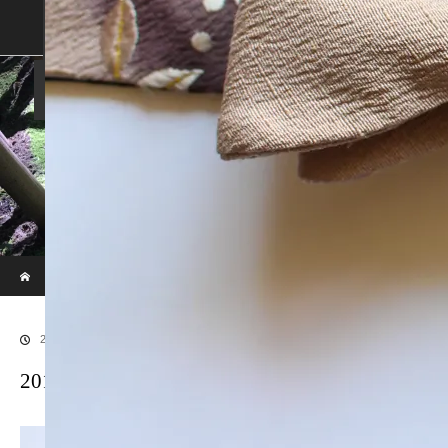
SHOP
SHOPPING GUIDE
ABOUT US
FAN VOICE
ALBUM
NEWS
SAMURAI-DEN
現代のサムライたちの時空間へ
ホーム
ブログ
20170914LR補正後48
2018.01.9
20170914LR補正後48