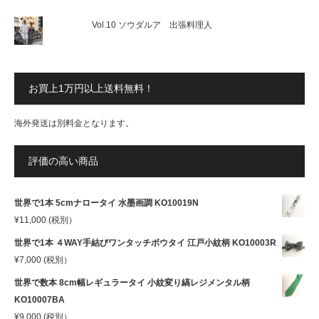
Vol.10 ソウダルア 出張料理人
お買上1万円以上送料無料！
海外発送は別料金となります。
評価の高い商品
世界で1本 5cmナロータイ 水墨画調 KO10019N
¥
11,000
(税別）
世界で1本 ４WAY手結びワンタッチボウタイ 江戸小紋柄 KO10003R
¥
7,000
(税別）
世界で数本 8cm幅レギュラータイ 小紋変り縞レジメンタル柄
KO10007BA
¥
9,000
(税別）