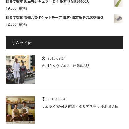
世界で数本 8cm幅レギュラータイ 艶無地 MU10006A
¥
9,000
(税別）
世界で数枚 着物八掛ポケットチーフ 濃灰×濃灰糸 PC10004BG
¥
2,800
(税別）
サムライ伝
2018.09.27
Vol.10 ソウダルア 出張料理人
2018.03.14
サムライ伝Vol.9 後編 イタリア料理人 小池 教之氏