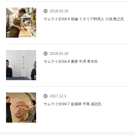
2018.03.10
サムライ伝Vol.9 前編 イタリア料理人 小池 教之氏
2018.02.18
サムライ伝Vol.8 書家 中澤 希水氏
2017.12.3
サムライ伝Vol.7 盆栽師 平尾 成志氏