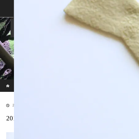
SHOP
SHOPPING GUIDE
ABOUT US
FAN VOICE
ALBUM
NEWS
SAMURAI-DEN
現代のサムライたちの時空間へ
ホーム
ブログ
20170914LR補正後6
2018.01.9
20170914LR補正後6