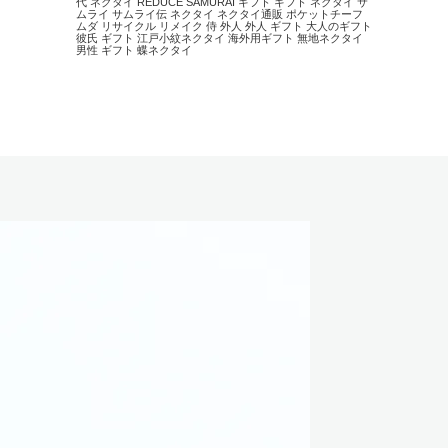
代 ネクタイ
REDUCE
SAMURAI
ギフト
ギフト ネクタイ
サ
ムライ
サムライ伝
ネクタイ
ネクタイ通販
ポケットチーフ
ムダ
リサイクル
リメイク
侍
外人
外人 ギフト
大人のギフト
彼氏 ギフト
江戸小紋ネクタイ
海外用ギフト
無地ネクタイ
男性 ギフト
蝶ネクタイ