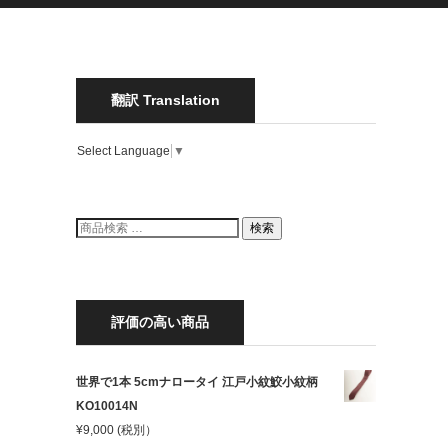
翻訳 Translation
Select Language
▼
検
検索
索
結
果:
評価の高い商品
世界で1本 5cmナロータイ 江戸小紋鮫小紋柄
KO10014N
¥
9,000
(税別）