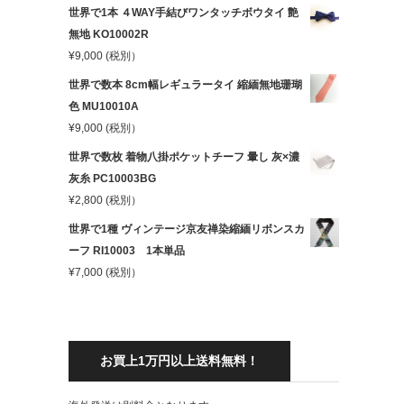
世界で1本 ４WAY手結びワンタッチボウタイ 艶
無地 KO10002R
¥
9,000
(税別）
世界で数本 8cm幅レギュラータイ 縮緬無地珊瑚
色 MU10010A
¥
9,000
(税別）
世界で数枚 着物八掛ポケットチーフ 暈し 灰×濃
灰糸 PC10003BG
¥
2,800
(税別）
世界で1種 ヴィンテージ京友禅染縮緬リボンスカ
ーフ RI10003 1本単品
¥
7,000
(税別）
お買上1万円以上送料無料！