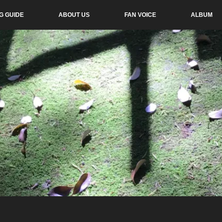
G GUIDE
ABOUT US
FAN VOICE
ALBUM