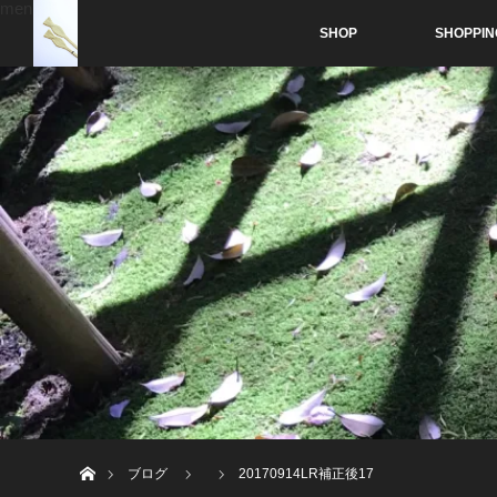
menu
SHOP
SHOPPIN
ホーム
ブログ
20170914LR補正後17