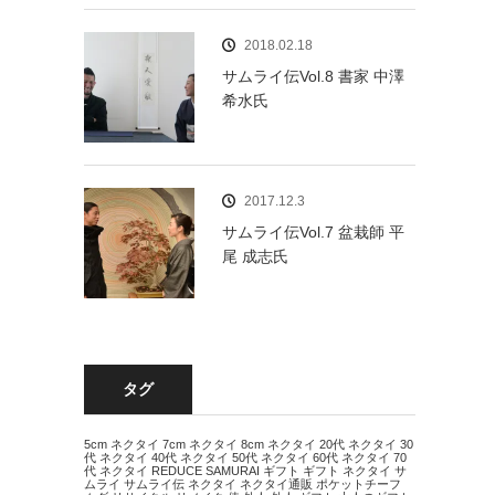
2018.02.18
サムライ伝Vol.8 書家 中澤
希水氏
2017.12.3
サムライ伝Vol.7 盆栽師 平
尾 成志氏
タグ
5cm ネクタイ
7cm ネクタイ
8cm ネクタイ
20代 ネクタイ
30
代 ネクタイ
40代 ネクタイ
50代 ネクタイ
60代 ネクタイ
70
代 ネクタイ
REDUCE
SAMURAI
ギフト
ギフト ネクタイ
サ
ムライ
サムライ伝
ネクタイ
ネクタイ通販
ポケットチーフ