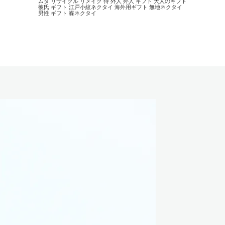
ムダ
リサイクル
リメイク
侍
外人
外人 ギフト
大人のギフト
彼氏 ギフト
江戸小紋ネクタイ
海外用ギフト
無地ネクタイ
男性 ギフト
蝶ネクタイ