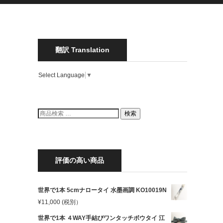
翻訳 Translation
Select Language
▼
検
検索
索
結
果:
評価の高い商品
世界で1本 5cmナロータイ 水墨画調 KO10019N
¥
11,000
(税別）
世界で1本 ４WAY手結びワンタッチボウタイ 江