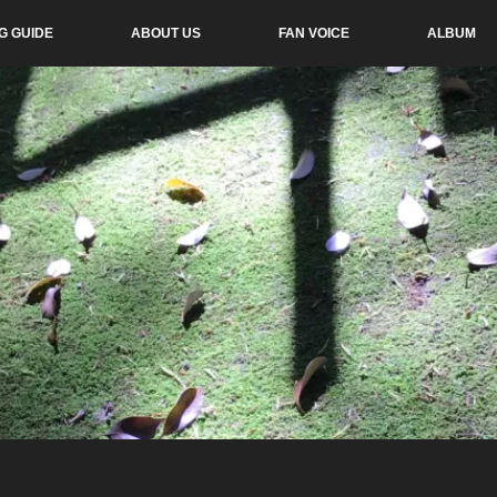
G GUIDE
ABOUT US
FAN VOICE
ALBUM