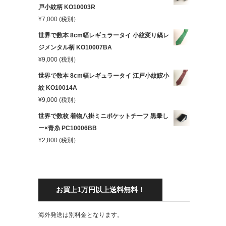
戸小紋柄 KO10003R
¥
7,000
(税別）
世界で数本 8cm幅レギュラータイ 小紋変り縞レ
ジメンタル柄 KO10007BA
¥
9,000
(税別）
世界で数本 8cm幅レギュラータイ 江戸小紋鮫小
紋 KO10014A
¥
9,000
(税別）
世界で数枚 着物八掛ミニポケットチーフ 黒暈し
ー×青糸 PC10006BB
¥
2,800
(税別）
お買上1万円以上送料無料！
海外発送は別料金となります。