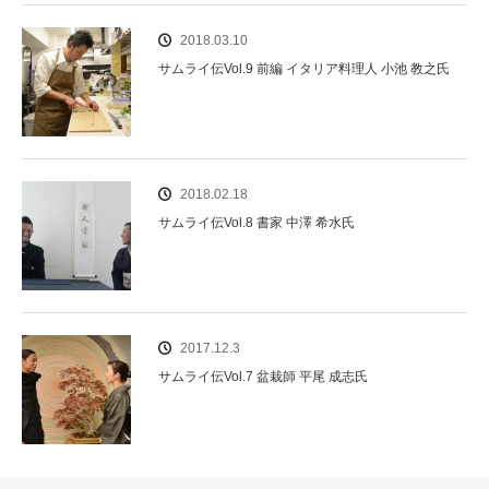
2018.03.10
サムライ伝Vol.9 前編 イタリア料理人 小池 教之氏
2018.02.18
サムライ伝Vol.8 書家 中澤 希水氏
2017.12.3
サムライ伝Vol.7 盆栽師 平尾 成志氏