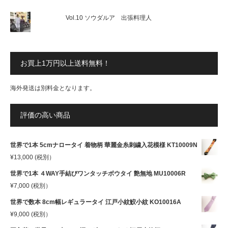
Vol.10 ソウダルア 出張料理人
お買上1万円以上送料無料！
海外発送は別料金となります。
評価の高い商品
世界で1本 5cmナロータイ 着物柄 華麗金糸刺繍入花模様 KT10009N
¥
13,000
(税別）
世界で1本 ４WAY手結びワンタッチボウタイ 艶無地 MU10006R
¥
7,000
(税別）
世界で数本 8cm幅レギュラータイ 江戸小紋鮫小紋 KO10016A
¥
9,000
(税別）