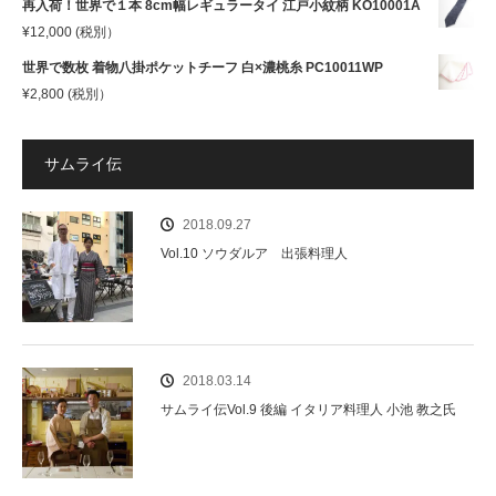
再入荷！世界で１本 8cm幅レギュラータイ 江戸小紋柄 KO10001A
¥
12,000
(税別）
世界で数枚 着物八掛ポケットチーフ 白×濃桃糸 PC10011WP
¥
2,800
(税別）
サムライ伝
2018.09.27
Vol.10 ソウダルア 出張料理人
2018.03.14
サムライ伝Vol.9 後編 イタリア料理人 小池 教之氏