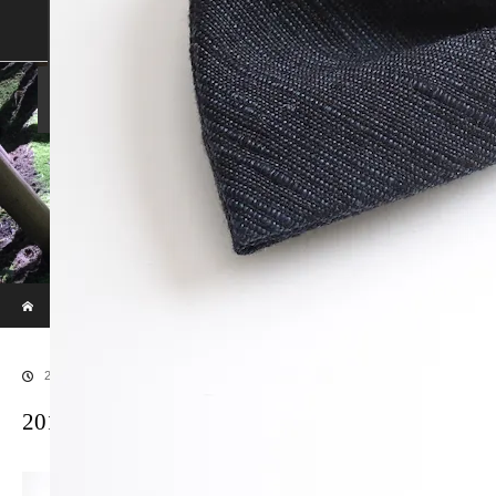
SHOP
SHOPPING GUIDE
ABOUT US
FAN VOICE
ALBUM
NEWS
SAMURAI-DEN
現代のサムライたちの時空間へ
ホーム
ブログ
20190715_IMG_2298
2019.07.16
20190715_IMG_2298