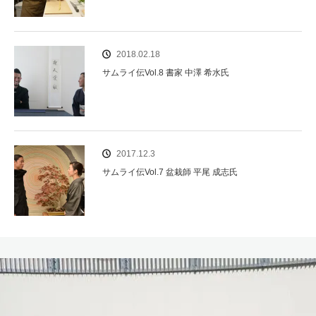
2018.02.18
サムライ伝Vol.8 書家 中澤 希水氏
2017.12.3
サムライ伝Vol.7 盆栽師 平尾 成志氏