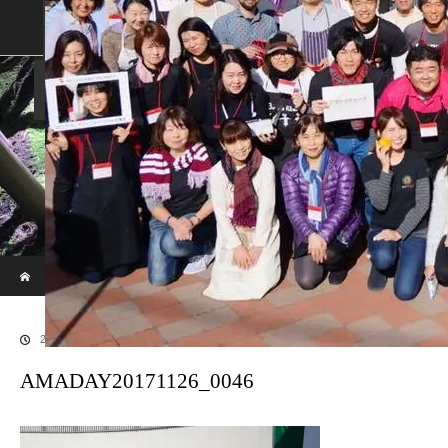
SHOP
SHOPPING GUIDE
ABOUT US
FAN VOICE
ALBUM
NEWS
SAMURAI-DEN
現代のサムライたちの時空間へ
ホーム
ブログ
AMADAY20171126_0046
2018.03.16
AMADAY20171126_0046