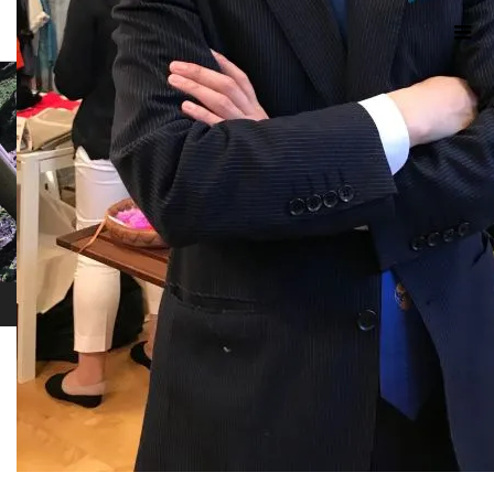
現代のサムライたちの時空間へ
ホーム
ブログ
B3045FDD-CDC2-4DC1-823A-159C433FB126_800
2017.07.12
B3045FDD-CDC2-4DC1-823A-
159C433FB126_800