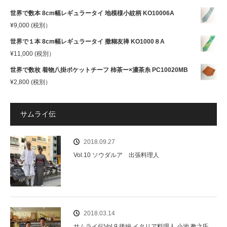
世界で数本 8cm幅レギュラータイ 地模様小紋柄 KO10006A
¥
9,000
(税別）
世界で１本 8cm幅レギュラータイ 撒糊友禅 KO1000８A
¥
11,000
(税別）
世界で数枚 着物八掛ポケットチーフ 柿茶ー×濃茶糸 PC10020MB
¥
2,800
(税別）
サムライ伝
2018.09.27
Vol.10 ソウダルア 出張料理人
2018.03.14
サムライ伝Vol.9 後編 イタリア料理人 小池 教之氏