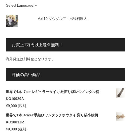
Select Language
▼
Vol.10 ソウダルア 出張料理人
お買上1万円以上送料無料！
海外発送は別料金となります。
評価の高い商品
世界で1本 ７cmレギュラータイ 小紋変り縞レジメンタル柄
KO10020A
¥
9,000
(税別）
世界で1本 ４WAY手結びワンタッチボウタイ 変り縞小紋柄
KO10012R
¥
9,000
(税別）