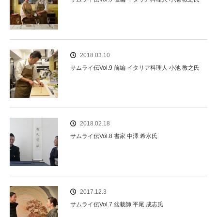
2018.03.10
サムライ伝Vol.9 前編 イタリア料理人 小池 教之氏
2018.02.18
サムライ伝Vol.8 書家 中澤 希水氏
2017.12.3
サムライ伝Vol.7 盆栽師 平尾 成志氏