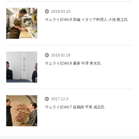
2018.03.10
サムライ伝Vol.9 前編 イタリア料理人 小池 教之氏
2018.02.18
サムライ伝Vol.8 書家 中澤 希水氏
2017.12.3
サムライ伝Vol.7 盆栽師 平尾 成志氏