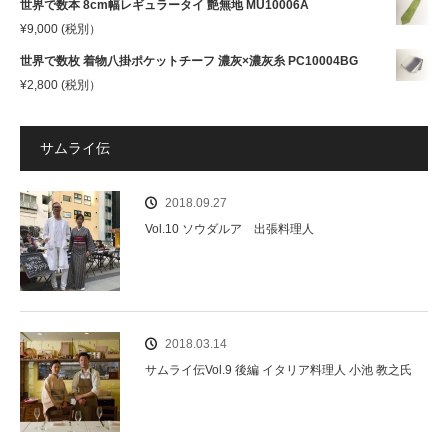
世界で数本 8cm幅レギュラータイ 艶無地 MU10006A
¥
9,000
(税別）
世界で数枚 着物八掛ポケットチーフ 濃灰×濃灰糸 PC10004BG
¥
2,800
(税別）
サムライ伝
2018.09.27
Vol.10 ソウダルア 出張料理人
2018.03.14
サムライ伝Vol.9 後編 イタリア料理人 小池 教之氏