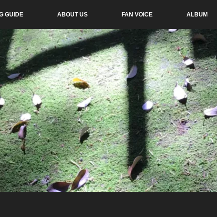
G GUIDE
ABOUT US
FAN VOICE
ALBUM