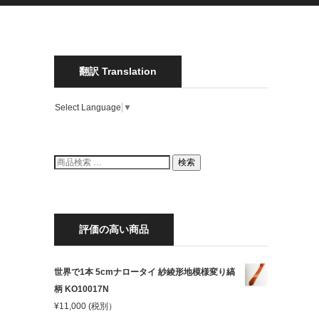
翻訳 Translation
Select Language
▼
検
検索
索
結
果:
評価の高い商品
世界で1本 5cmナロータイ 紗綾形地模様変り縞
柄 KO10017N
¥
11,000
(税別）