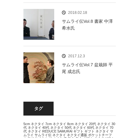
2018.02.18
サムライ伝Vol.8 書家 中澤
希水氏
2017.12.3
サムライ伝Vol.7 盆栽師 平
尾 成志氏
タグ
5cm ネクタイ
7cm ネクタイ
8cm ネクタイ
20代 ネクタイ
30
代 ネクタイ
40代 ネクタイ
50代 ネクタイ
60代 ネクタイ
70
代 ネクタイ
REDUCE
SAMURAI
ギフト
ギフト ネクタイ
サ
ムライ
サムライ伝
ネクタイ
ネクタイ通販
ポケットチーフ