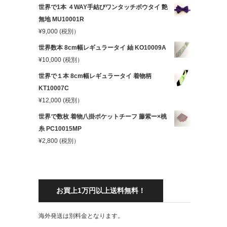
世界で1本 ４WAY手結びワンタッチボウタイ 艶
無地 MU10001R
¥
9,000
(税別）
世界数本 8cm幅レギュラータイ 紬 KO10009A
¥
10,000
(税別）
世界で１本 8cm幅レギュラータイ 着物柄
KT10007C
¥
12,000
(税別）
世界で数枚 着物八掛ポケットチーフ 藤紫ー×桃
糸 PC10015MP
¥
2,800
(税別）
お買上1万円以上送料無料！
海外発送は別料金となります。