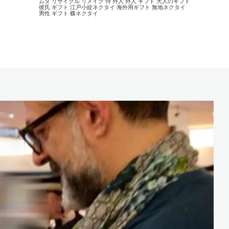
ムダ
リサイクル
リメイク
侍
外人
外人 ギフト
大人のギフト
彼氏 ギフト
江戸小紋ネクタイ
海外用ギフト
無地ネクタイ
男性 ギフト
蝶ネクタイ