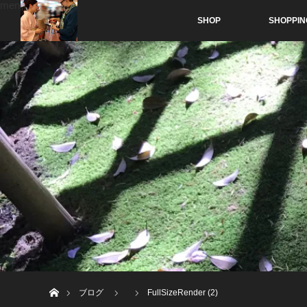
menu
SHOP
SHOPPIN
ホーム
ブログ
FullSizeRender (2)