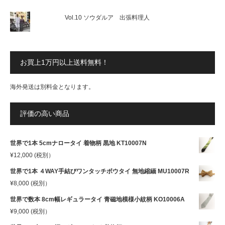
Vol.10 ソウダルア 出張料理人
お買上1万円以上送料無料！
海外発送は別料金となります。
評価の高い商品
世界で1本 5cmナロータイ 着物柄 黒地 KT10007N
¥
12,000
(税別）
世界で1本 ４WAY手結びワンタッチボウタイ 無地縮緬 MU10007R
¥
8,000
(税別）
世界で数本 8cm幅レギュラータイ 青磁地模様小紋柄 KO10006A
¥
9,000
(税別）