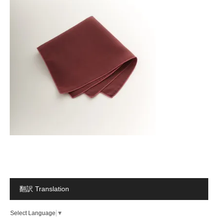
翻訳 Translation
Select Language
▼