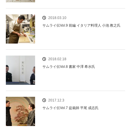
2018.03.10
サムライ伝Vol.9 前編 イタリア料理人 小池 教之氏
2018.02.18
サムライ伝Vol.8 書家 中澤 希水氏
2017.12.3
サムライ伝Vol.7 盆栽師 平尾 成志氏