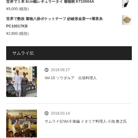
世界で１本 8cm幅レギュラータイ 着物柄 KT10004A
¥
9,000
(税別）
世界で数枚 着物八掛ポケットチーフ 紗綾形金茶ー×薄茶糸
PC10017KB
¥
2,800
(税別）
サムライ伝
2018.09.27
Vol.10 ソウダルア 出張料理人
2018.03.14
サムライ伝Vol.9 後編 イタリア料理人 小池 教之氏