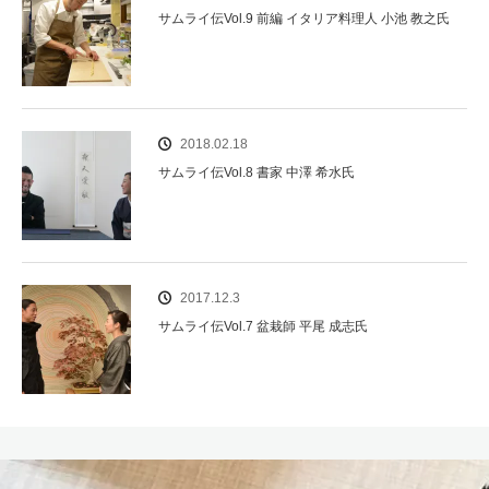
サムライ伝Vol.9 前編 イタリア料理人 小池 教之氏
2018.02.18
サムライ伝Vol.8 書家 中澤 希水氏
2017.12.3
サムライ伝Vol.7 盆栽師 平尾 成志氏