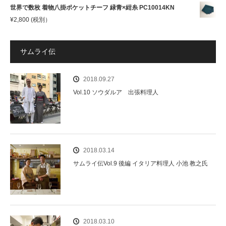
世界で数枚 着物八掛ポケットチーフ 緑青×紺糸 PC10014KN
¥
2,800
(税別）
サムライ伝
2018.09.27
Vol.10 ソウダルア 出張料理人
2018.03.14
サムライ伝Vol.9 後編 イタリア料理人 小池 教之氏
2018.03.10