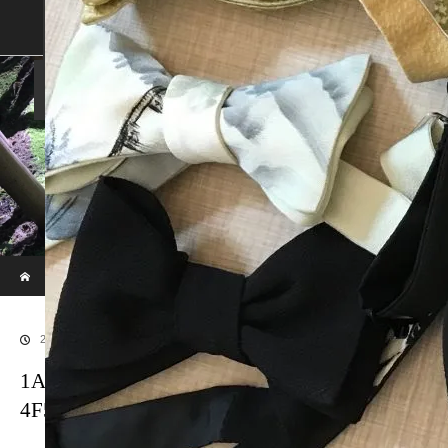
SHOP
SHOPPING GUIDE
ABOUT US
FAN VOICE
ALBUM
NEWS
SAMURAI-DEN
現代のサムライたちの時空間へ
ホーム
ブログ
1A8D67C2-74F5-4F47-A64B-4F570B5ADC79_1280
2017.05.3
1A8D67C2-74F5-4F47-A64B-
4F570B5ADC79_1280