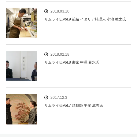
2018.03.10
サムライ伝Vol.9 前編 イタリア料理人 小池 教之氏
2018.02.18
サムライ伝Vol.8 書家 中澤 希水氏
2017.12.3
サムライ伝Vol.7 盆栽師 平尾 成志氏