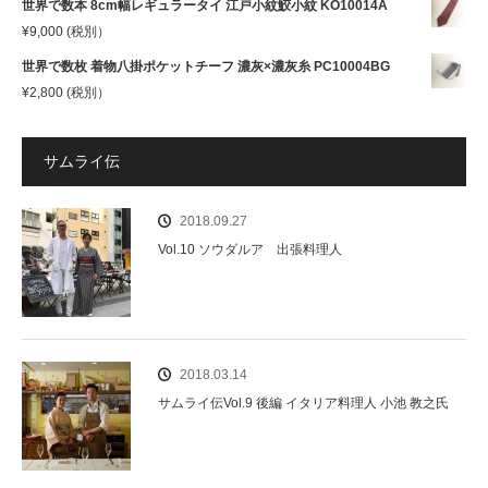
世界で数本 8cm幅レギュラータイ 江戸小紋鮫小紋 KO10014A
¥
9,000
(税別）
世界で数枚 着物八掛ポケットチーフ 濃灰×濃灰糸 PC10004BG
¥
2,800
(税別）
サムライ伝
2018.09.27
Vol.10 ソウダルア 出張料理人
2018.03.14
サムライ伝Vol.9 後編 イタリア料理人 小池 教之氏