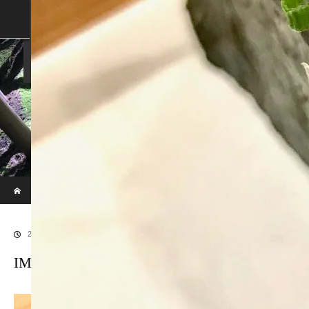
SHOP
SHOPPING GUIDE
ABOUT US
FAN VOICE
ALBUM
NEWS
SAMURAI-DEN
現代のサムライたちの時空間へ
ホーム
ブログ
IMG_2118
2018.02.5
IMG_2118