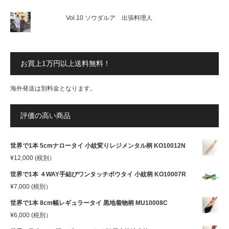
Vol.10 ソウダルア 出張料理人
お買上1万円以上送料無料！
海外発送は別料金となります。
評価の高い商品
世界で1本 5cmナロータイ 小紋変りレジメンタル柄 KO10012N
¥
12,000
(税別）
世界で1本 ４WAY手結びワンタッチボウタイ 小紋柄 KO10007R
¥
7,000
(税別）
世界で1本 8cm幅レギュラータイ 黒地着物柄 MU10008C
¥
6,000
(税別）