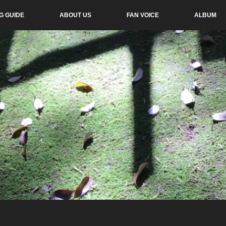
G GUIDE
ABOUT US
FAN VOICE
ALBUM