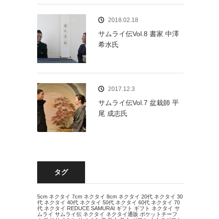
2018.02.18
サムライ伝Vol.8 書家 中澤
希水氏
2017.12.3
サムライ伝Vol.7 盆栽師 平
尾 成志氏
タグ
5cm ネクタイ
7cm ネクタイ
8cm ネクタイ
20代 ネクタイ
30
代 ネクタイ
40代 ネクタイ
50代 ネクタイ
60代 ネクタイ
70
代 ネクタイ
REDUCE
SAMURAI
ギフト
ギフト ネクタイ
サ
ムライ
サムライ伝
ネクタイ
ネクタイ通販
ポケットチーフ