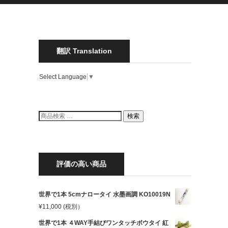
翻訳 Translation
Select Language
▼
検
検索
索
結
果:
評価の高い商品
世界で1本 5cmナロータイ 水墨画調 KO10019N
¥
11,000
(税別）
世界で1本 ４WAY手結びワンタッチボウタイ 紅