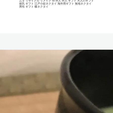
ムダ
リサイクル
リメイク
侍
外人
外人 ギフト
大人のギフト
彼氏 ギフト
江戸小紋ネクタイ
海外用ギフト
無地ネクタイ
男性 ギフト
蝶ネクタイ