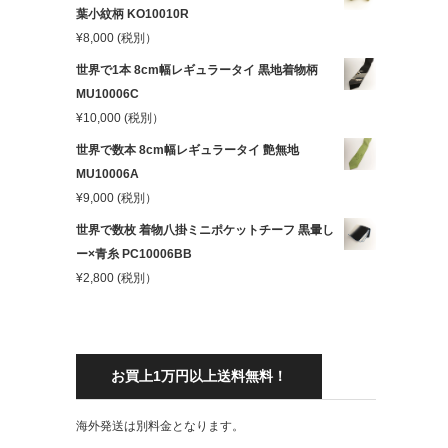
葉小紋柄 KO10010R
¥
8,000
(税別）
世界で1本 8cm幅レギュラータイ 黒地着物柄
MU10006C
¥
10,000
(税別）
世界で数本 8cm幅レギュラータイ 艶無地
MU10006A
¥
9,000
(税別）
世界で数枚 着物八掛ミニポケットチーフ 黒暈し
ー×青糸 PC10006BB
¥
2,800
(税別）
お買上1万円以上送料無料！
海外発送は別料金となります。