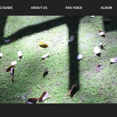
G GUIDE
ABOUT US
FAN VOICE
ALBUM