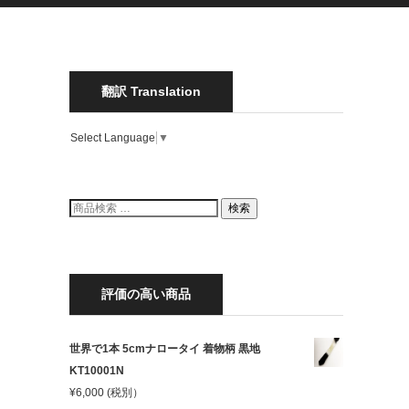
翻訳 Translation
Select Language
▼
検
検索
索
結
果:
評価の高い商品
世界で1本 5cmナロータイ 着物柄 黒地
KT10001N
¥
6,000
(税別）