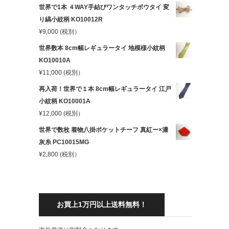
世界で1本 ４WAY手結びワンタッチボウタイ 変
り縞小紋柄 KO10012R
¥
9,000
(税別）
世界数本 8cm幅レギュラータイ 地模様小紋柄
KO10010A
¥
11,000
(税別）
再入荷！世界で１本 8cm幅レギュラータイ 江戸
小紋柄 KO10001A
¥
12,000
(税別）
世界で数枚 着物八掛ポケットチーフ 真紅ー×濃
灰糸 PC10015MG
¥
2,800
(税別）
お買上1万円以上送料無料！