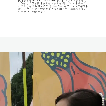
代 ネクタイ
REDUCE
SAMURAI
ギフト
ギフト ネクタイ
サ
ムライ
サムライ伝
ネクタイ
ネクタイ通販
ポケットチーフ
ムダ
リサイクル
リメイク
侍
外人
外人 ギフト
大人のギフト
彼氏 ギフト
江戸小紋ネクタイ
海外用ギフト
無地ネクタイ
男性 ギフト
蝶ネクタイ