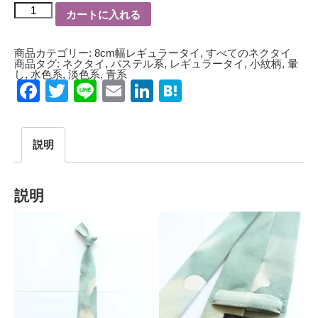
世
カートに入れる
界
で
数
本
商品カテゴリー:
8cm幅レギュラータイ
,
すべてのネクタイ
8cm
商品タグ:
ネクタイ
,
パステル系
,
レギュラータイ
,
小紋柄
,
暈
幅
し
,
水色系
,
淡色系
,
青系
ネ
Facebook
Twitter
Line
Email
LinkedIn
Hatena
ク
タ
イ
暈
し
説明
陰
影
染
模
様
説明
木
賊
色
KO10022A
個