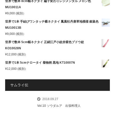
世界で数本 8cm幅ネクタイ 綸子変わりレジメンタル メロン色
MU10011A
¥
9,000
(税別）
世界で1本 手結びワンタッチ蝶ネクタイ 鳳凰牡丹唐草地模様 銀鼠色
MU10013B
¥
9,000
(税別）
世界で数本 5cm幅ネクタイ 正絹江戸小紋赤紫色ブドウ紋
KO10028N
¥
12,000
(税別）
世界で1本 5cmナロータイ 着物柄 黒地 KT10007N
¥
12,000
(税別）
サムライ伝
2018.09.27
Vol.10 ソウダルア 出張料理人