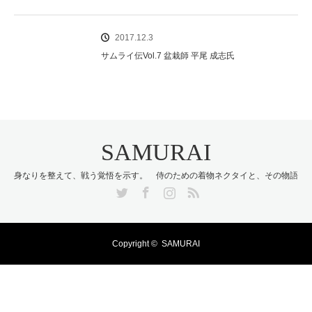
2017.12.3
サムライ伝Vol.7 盆栽師 平尾 成志氏
SAMURAI
身なりを整えて、戦う覚悟を示す。 侍のための着物ネクタイと、その物語
Twitter
Facebook
Instagram
RSS
Copyright ©
SAMURAI