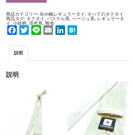
商品カテゴリー:
8cm幅レギュラータイ
,
すべてのネクタイ
商品タグ:
ネクタイ
,
パステル系
,
ベージュ系
,
レギュラータ
イ
,
小紋柄
,
淡色系
,
無地
Facebook
Twitter
Line
Email
LinkedIn
Hatena
説明
説明