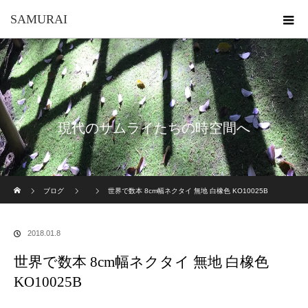
SAMURAI
現代のサムライたちの時空間へ
ホーム
ブログ
世界で数本 8cm幅ネクタイ 無地 白橡色 KO10025B
2018.01.8
世界で数本 8cm幅ネクタイ 無地 白橡色
KO10025B