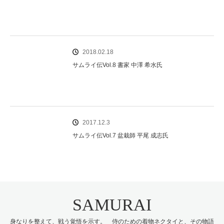
2018.02.18
サムライ伝Vol.8 書家 中澤 希水氏
2017.12.3
サムライ伝Vol.7 盆栽師 平尾 成志氏
SAMURAI
身なりを整えて、戦う覚悟を示す。 侍のための着物ネクタイと、その物語