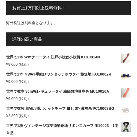
お買上1万円以上送料無料！
海外発送は別料金となります。
評価の高い商品
世界で1本 5cmナロータイ 江戸小紋鮫小紋柄 KO10014N
¥
9,000
(税別）
世界で1本 ４WAY手結びワンタッチボウタイ 艶無地 KO10002R
¥
9,000
(税別）
世界で数本 8cm幅レギュラータイ 縮緬無地珊瑚色 MU10010A
¥
9,000
(税別）
世界で数枚 着物八掛ポケットチーフ 暈し 灰×濃灰糸 PC10003BG
¥
2,800
(税別）
世界で1種 ヴィンテージ京友禅染縮緬リボンスカーフ RI10003 1本
単品