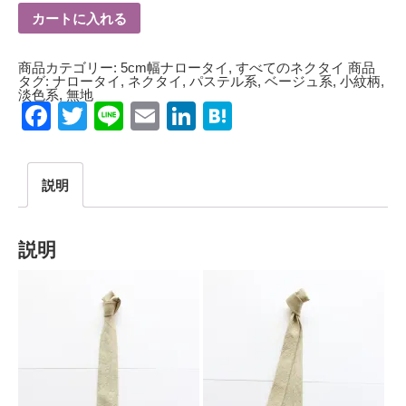
カートに入れる
商品カテゴリー:
5cm幅ナロータイ
,
すべてのネクタイ
商品
タグ:
ナロータイ
,
ネクタイ
,
パステル系
,
ベージュ系
,
小紋柄
,
淡色系
,
無地
Facebook
Twitter
Line
Email
LinkedIn
Hatena
説明
説明