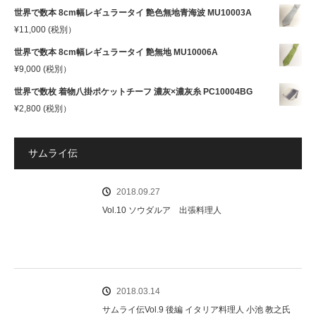
世界で数本 8cm幅レギュラータイ 艶色無地青海波 MU10003A
¥
11,000
(税別）
世界で数本 8cm幅レギュラータイ 艶無地 MU10006A
¥
9,000
(税別）
世界で数枚 着物八掛ポケットチーフ 濃灰×濃灰糸 PC10004BG
¥
2,800
(税別）
サムライ伝
2018.09.27
Vol.10 ソウダルア 出張料理人
2018.03.14
サムライ伝Vol.9 後編 イタリア料理人 小池 教之氏