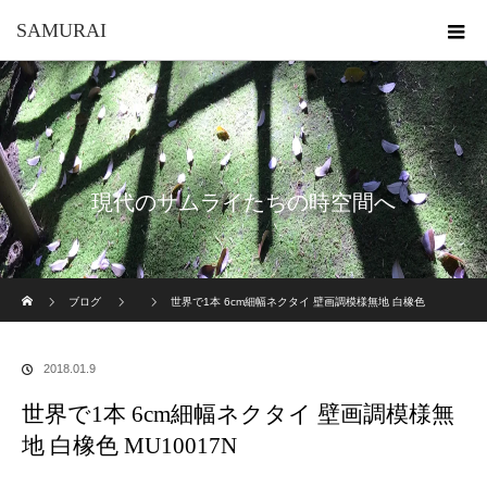
SAMURAI
現代のサムライたちの時空間へ
ホーム
ブログ
世界で1本 6cm細幅ネクタイ 壁画調模様無地 白橡色
MU10017N
2018.01.9
世界で1本 6cm細幅ネクタイ 壁画調模様無
地 白橡色 MU10017N