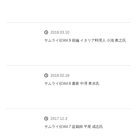
2018.03.10
サムライ伝Vol.9 前編 イタリア料理人 小池 教之氏
2018.02.18
サムライ伝Vol.8 書家 中澤 希水氏
2017.12.3
サムライ伝Vol.7 盆栽師 平尾 成志氏