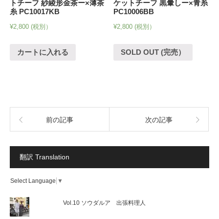
トチーフ 紗綾形金茶ー×薄茶
ケットチーフ 黒暈しー×青糸
糸 PC10017KB
PC10006BB
¥
2,800
(税別）
¥
2,800
(税別）
カートに入れる
SOLD OUT (完売）
前の記事
次の記事
翻訳 Translation
Select Language
▼
Vol.10 ソウダルア 出張料理人