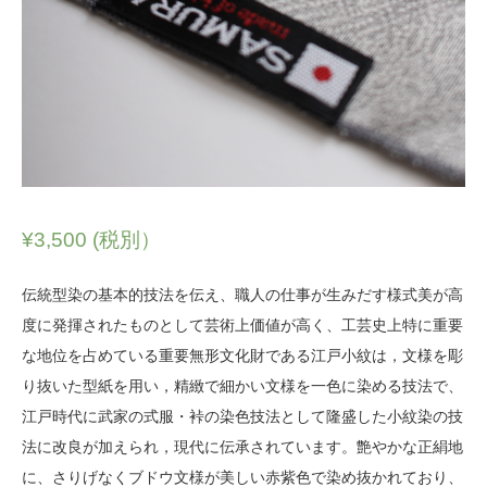
¥
3,500
(税別）
伝統型染の基本的技法を伝え、職人の仕事が生みだす様式美が高
度に発揮されたものとして芸術上価値が高く、工芸史上特に重要
な地位を占めている重要無形文化財である江戸小紋は，文様を彫
り抜いた型紙を用い，精緻で細かい文様を一色に染める技法で、
江戸時代に武家の式服・裃の染色技法として隆盛した小紋染の技
法に改良が加えられ，現代に伝承されています。艶やかな正絹地
に、さりげなくブドウ文様が美しい赤紫色で染め抜かれており、