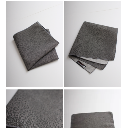
江
戸
小
紋
グ
レ
ー
色
裂
取
紋
PC10029KO
個