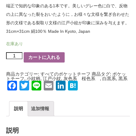
端正で知的な印象のある1本です。美しいグレー色に白で、反物
の上に異なった裂をおいたように，お様々な文様を繋ぎ合わせた
形の文様である裂取り文様の江戸小紋が印象に深みを与えます。
31cm×31cm 絹100％ Made In Kyoto, Japan
在庫あり
世
カートに入れる
界
で
数
枚
商品カテゴリー:
すべてのポケットチーフ
商品タグ:
ポケッ
江
トチーフ
,
小紋柄
,
江戸小紋
,
灰色系 桜色系
,
白黒系
,
黒系
戸
Facebook
Twitter
Line
Email
LinkedIn
Hatena
小
紋
ポ
ケ
ッ
説明
追加情報
ト
チ
ー
フ
正
説明
絹