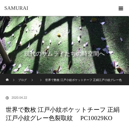
SAMURAI
現代のサムライたちの時空間へ
ホーム
ブログ
世界で数枚 江戸小紋ポケットチーフ 正絹江戸小紋グレー色
裂取紋 PC10029KO
2020.04.22
世界で数枚 江戸小紋ポケットチーフ 正絹
江戸小紋グレー色裂取紋 PC10029KO