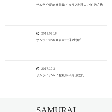
サムライ伝Vol.9 前編 イタリア料理人 小池 教之氏
2018.02.18
サムライ伝Vol.8 書家 中澤 希水氏
2017.12.3
サムライ伝Vol.7 盆栽師 平尾 成志氏
SAMURAI