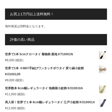
お買上1万円以上送料無料！
海外発送は別料金となります。
評価の高い商品
世界で1本 5cmナロータイ 着物柄 黒地 KT10001N
¥
6,000
(税別）
世界で1本 ４WAY手結びワンタッチボウタイ 変り縞小紋柄
KO10012R
¥
9,000
(税別）
世界数本 8cm幅レギュラータイ 地模様小紋柄 KO10010A
¥
11,000
(税別）
再入荷！世界で１本 8cm幅レギュラータイ 江戸小紋柄 KO10001A
¥
12,000
(税別）