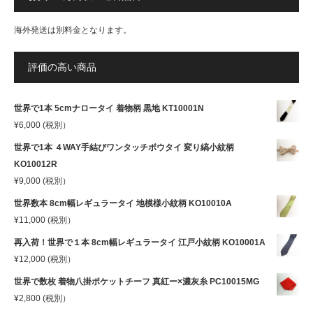
海外発送は別料金となります。
評価の高い商品
世界で1本 5cmナロータイ 着物柄 黒地 KT10001N
¥
6,000
(税別）
世界で1本 ４WAY手結びワンタッチボウタイ 変り縞小紋柄
KO10012R
¥
9,000
(税別）
世界数本 8cm幅レギュラータイ 地模様小紋柄 KO10010A
¥
11,000
(税別）
再入荷！世界で１本 8cm幅レギュラータイ 江戸小紋柄 KO10001A
¥
12,000
(税別）
世界で数枚 着物八掛ポケットチーフ 真紅ー×濃灰糸 PC10015MG
¥
2,800
(税別）