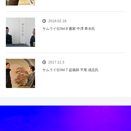
2018.02.18
サムライ伝Vol.8 書家 中澤 希水氏
2017.12.3
サムライ伝Vol.7 盆栽師 平尾 成志氏