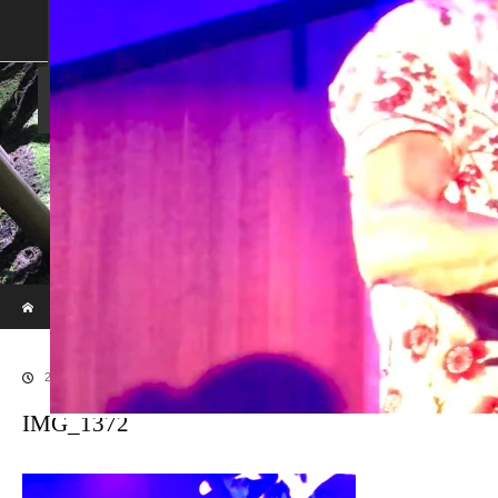
SHOP
SHOPPING GUIDE
ABOUT US
FAN VOICE
ALBUM
NEWS
SAMURAI-DEN
現代のサムライたちの時空間へ
ホーム
ブログ
IMG_1372
2017.12.3
IMG_1372