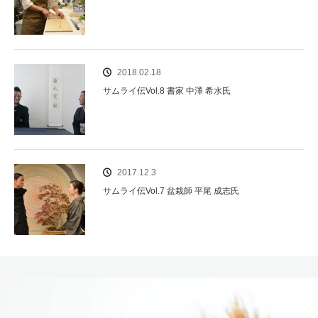
2018.02.18
サムライ伝Vol.8 書家 中澤 希水氏
2017.12.3
サムライ伝Vol.7 盆栽師 平尾 成志氏