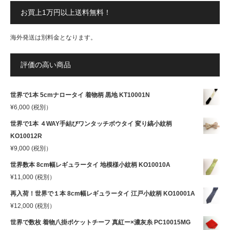
お買上1万円以上送料無料！
海外発送は別料金となります。
評価の高い商品
世界で1本 5cmナロータイ 着物柄 黒地 KT10001N
¥
6,000
(税別）
世界で1本 ４WAY手結びワンタッチボウタイ 変り縞小紋柄
KO10012R
¥
9,000
(税別）
世界数本 8cm幅レギュラータイ 地模様小紋柄 KO10010A
¥
11,000
(税別）
再入荷！世界で１本 8cm幅レギュラータイ 江戸小紋柄 KO10001A
¥
12,000
(税別）
世界で数枚 着物八掛ポケットチーフ 真紅ー×濃灰糸 PC10015MG