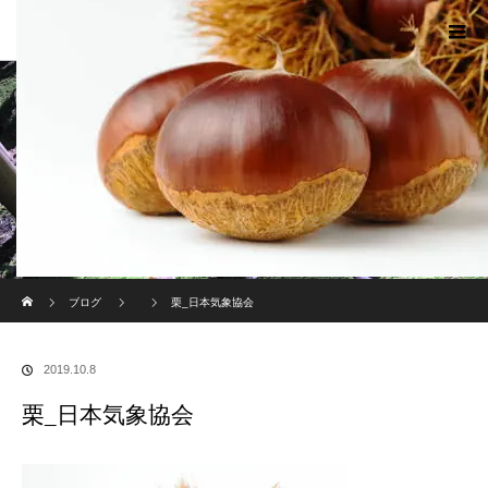
現代のサムライたちの時空間へ
ホーム
ブログ
栗_日本気象協会
2019.10.8
栗_日本気象協会