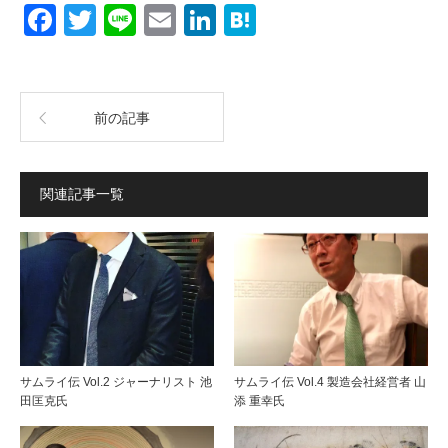
Facebook
Twitter
Line
Email
LinkedIn
Hatena
前の記事
関連記事一覧
サムライ伝 Vol.2 ジャーナリスト 池
サムライ伝 Vol.4 製造会社経営者 山
田匡克氏
添 重幸氏