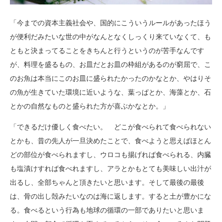
「今までの資本主義社会や、国的にこういうルールがあったほう
が便利だみたいな世の中がなんとなくしっくり来ていなくて、も
ともと決まってることをきちんと行うというのが苦手なんです
が、料理を盛るもの、お皿だとお皿の枠組があるのが窮屈で、こ
のお魚は本当にこのお皿に盛られたかったのかなとか、やはりそ
の魚が生きていた環境に近いような、葉っぱとか、海藻とか、石
とかの自然なものと盛られた方が喜ぶかなとか。」
「できるだけ優しく食べたい。 どこが食べられて食べられない
とかも、昔の先人が一旦決めたことで、食べようと思えばほとん
どの部位が食べられますし、ウロコも揚げれば食べられる、内臓
も塩漬けすれば食べれますし、アラとかもとても美味しい出汁が
出るし、全部ちゃんと頂きたいと思います。そして最後の最後
は、骨の出し殻みたいなのは海に返します。すると土が豊かにな
る。食べるという行為も地球の循環の一部でありたいと思いま