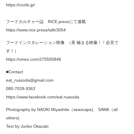
https://coziki.jp/
フードカルチャー誌 RiCE.pressにて連載
https://www.rice.press/talk/3054
フードインスタレーション映像 （美 極まる映像！！必見で
す！）
https://vineo.com/275505848
■Contact
eat_ruasoda@gmail.com
080-7039-9363
https://www.facebook.com/eat.ruasoda
Photography by NAOKI Miyashita（seascape), SAWA（all
others)
Text by Junko Okazaki