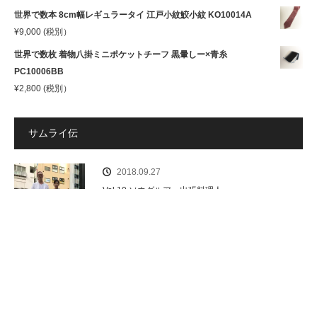
世界で数本 8cm幅レギュラータイ 江戸小紋鮫小紋 KO10014A
¥
9,000
(税別）
世界で数枚 着物八掛ミニポケットチーフ 黒暈しー×青糸
PC10006BB
¥
2,800
(税別）
サムライ伝
2018.09.27
Vol.10 ソウダルア 出張料理人
2018.03.14
サムライ伝Vol.9 後編 イタリア料理人 小池 教之氏