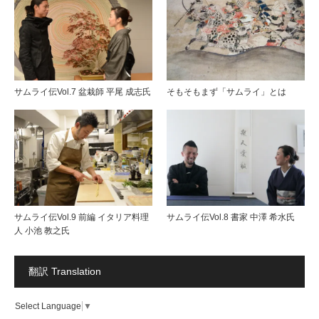
サムライ伝Vol.7 盆栽師 平尾 成志氏
そもそもまず「サムライ」とは
サムライ伝Vol.9 前編 イタリア料理
サムライ伝Vol.8 書家 中澤 希水氏
人 小池 教之氏
翻訳 Translation
Select Language
▼