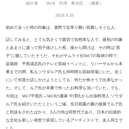
紹介者 Vol.8 中澤 希水氏 （書家）
2018.9.25
初めて会った時の印象は、寡黙で近寄り難い気難しそうな人。
話してみると、とても気さくで親切で自然体な人で、最初の印象
とあまりに違って拍子抜けした程。後から聞けば、その時は“黒
子”に徹していたそうだ。それがサムライ伝Vol.7の取材の時で、
盆栽師 平尾成志氏のテレビ収録イベントに、リハーサルから本
番までの間、私もソウダルア氏も何時間も収録現場にいた。近く
にいて何度か話しかけようとしても、何だか怖そうで出来なかっ
た。そして、ルア氏が本番で作ったお料理も頂いていた。でも、
今回は、Vol.7平尾氏→Vol.8の書家 中澤氏から出張料理人 ソウダ
ルア氏を紹介いただくというご縁。先日祇園の書の個展でルア氏
と対談をされたばかり。3人の侍は同世代であり、日本の伝統的
な文化を新しい発想で表現しているアーティストで、友人同士で
した。