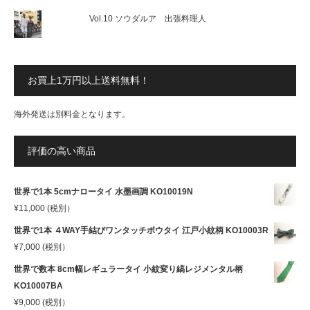
Vol.10 ソウダルア 出張料理人
お買上1万円以上送料無料！
海外発送は別料金となります。
評価の高い商品
世界で1本 5cmナロータイ 水墨画調 KO10019N
¥
11,000
(税別）
世界で1本 ４WAY手結びワンタッチボウタイ 江戸小紋柄 KO10003R
¥
7,000
(税別）
世界で数本 8cm幅レギュラータイ 小紋変り縞レジメンタル柄
KO10007BA
¥
9,000
(税別）