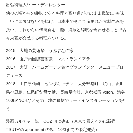
出張料理人/イートディレクター
幼少の頃からの趣味である料理と寄り道がそのまま職業に”美味
しいに国境はない”を揚げ、日本中でそこで産まれた食材のみを
扱い、これからの伝統食を主題に海抜と緯度を合わせることで古
今東西が交差する料理をつくる。
2015 大地の芸術祭 うぶすなの家
2016 瀬戸内国際芸術祭 レストランイアラ
2017 大阪 パームガーデン舞洲グランピング メニュープロ
デュース
2018 山口県仙崎 センザキッチン、大分県都町 焼山、香川
県小豆島、仁尾町父母ケ浜、長崎県壱岐、京都祇園 ygion、渋谷
100BANCHなどその土地の食材でフードインスタレーションを行
う
漫画カルチャー誌 COZIKIに参加（東京で買えるのは新宿
TSUTAYA apartment のみ 10/3までの限定発売）