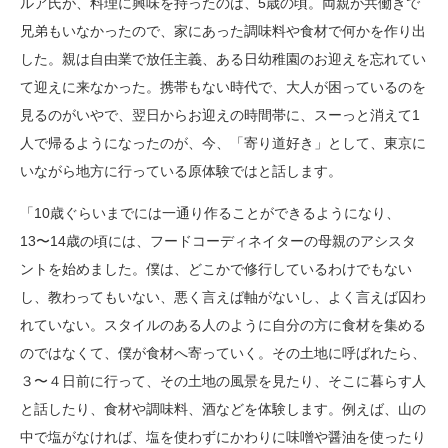
ルア氏が、料理に興味を持ったのは、5歳の頃。両親が共働きで
兄弟もいなかったので、家にあった調味料や食材で何かを作り出
した。親は自由業で放任主義、ある日幼稚園のお迎えを忘れてい
て迎えに来なかった。携帯もない時代で、大人が困っているのを
見るのがいやで、翌日からお迎えの時間帯に、スーっと消えて1
人で帰るようになったのが、今、「寄り道好き」として、東京に
いながら地方に行っている原体験ではと話します。
「10歳ぐらいまでには一通り作ることができるようになり、
13〜14歳の頃には、フードコーディネイターの母親のアシスタ
ントを始めました。僕は、どこかで修行しているわけでもない
し、教わってもいない、悪く言えば軸がないし、よく言えば囚わ
れていない。スタイルのある人のように自分の方に食材を集める
のではなくて、僕が食材へ寄っていく。その土地に呼ばれたら、
３〜４日前に行って、その土地の風景を見たり、そこに暮らす人
と話したり、食材や調味料、酒などを体験します。例えば、山の
中で塩がなければ、塩を使わずにかわりに味噌や醤油を使ったり