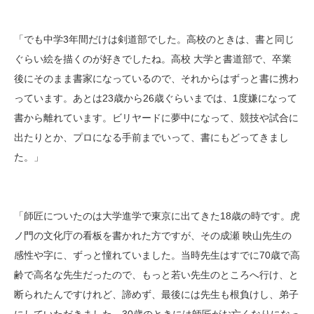
「でも中学3年間だけは剣道部でした。高校のときは、書と同じ
ぐらい絵を描くのが好きでしたね。高校 大学と書道部で、卒業
後にそのまま書家になっているので、それからはずっと書に携わ
っています。あとは23歳から26歳ぐらいまでは、1度嫌になって
書から離れています。ビリヤードに夢中になって、競技や試合に
出たりとか、プロになる手前までいって、書にもどってきまし
た。」
「師匠についたのは大学進学で東京に出てきた18歳の時です。虎
ノ門の文化庁の看板を書かれた方ですが、その成瀬 映山先生の
感性や字に、ずっと憧れていました。当時先生はすでに70歳で高
齢で高名な先生だったので、もっと若い先生のところへ行け、と
断られたんですけれど、諦めず、最後には先生も根負けし、弟子