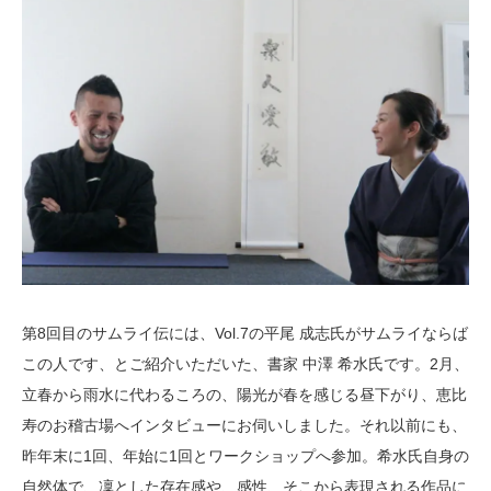
第8回目のサムライ伝には、Vol.7の平尾 成志氏がサムライならば
この人です、とご紹介いただいた、書家 中澤 希水氏です。2月、
立春から雨水に代わるころの、陽光が春を感じる昼下がり、恵比
寿のお稽古場へインタビューにお伺いしました。それ以前にも、
昨年末に1回、年始に1回とワークショップへ参加。希水氏自身の
自然体で、凜とした存在感や、感性、そこから表現される作品に