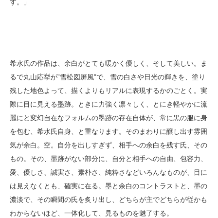
す。」
希水氏の作品は、余白がとても暖かく優しく、そして美しい。ま
るで丸山応挙が”雪松図屏風”で、雪の白さや日光の輝きを、塗り
残した地色よって、描くよりもリアルに表現するかのごとく。
実
際に目に見える墨跡。ときに力強く凛々しく、とにき軽やかに流
麗にと変幻自在なフォルムの墨跡の存在自体が、常に黒の服に身
を包む、希水氏自身、と重なります。そのまわりに醸し出す雰囲
気が余白。空。自分を出しすぎず、相手への余白を残す氏、その
もの。
その、墨跡がない部分に、自分と相手への自由、包容力、
愛、優しさ、誠実さ、素朴さ、純粋さなどいろんなものが、目に
は見えなくとも、確実に在る。墨と余白のコントラストと、墨の
濃淡で、その瞬間の氏を炙り出し、どちらが主でどちらが従かも
わからないほど、一体化して、見るものを魅了する。