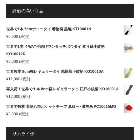
評価の高い商品
世界で1本 5cmナロータイ 着物柄 黒地 KT10001N
¥
6,000
(税別）
世界で1本 ４WAY手結びワンタッチボウタイ 変り縞小紋柄
KO10012R
¥
9,000
(税別）
世界数本 8cm幅レギュラータイ 地模様小紋柄 KO10010A
¥
11,000
(税別）
再入荷！世界で１本 8cm幅レギュラータイ 江戸小紋柄 KO10001A
¥
12,000
(税別）
世界で数枚 着物八掛ポケットチーフ 真紅ー×濃灰糸 PC10015MG
¥
2,800
(税別）
サムライ伝