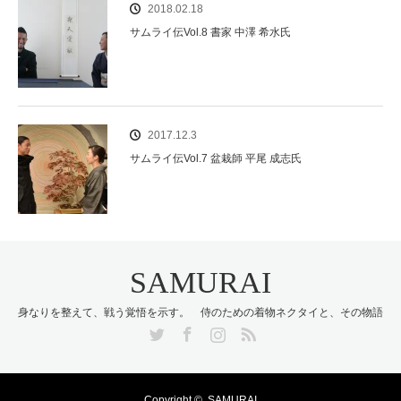
2018.02.18
サムライ伝Vol.8 書家 中澤 希水氏
2017.12.3
サムライ伝Vol.7 盆栽師 平尾 成志氏
SAMURAI
身なりを整えて、戦う覚悟を示す。 侍のための着物ネクタイと、その物語
Twitter
Facebook
Instagram
RSS
Copyright ©
SAMURAI