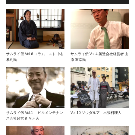
サムライ伝 Vol.6 コラムニスト 中村
サムライ伝 Vol.4 製造会社経営者 山
孝則氏
添 重幸氏
サムライ伝 Vol.1 ビルメンテナン
Vol.10 ソウダルア 出張料理人
ス会社経営者 M.F 氏