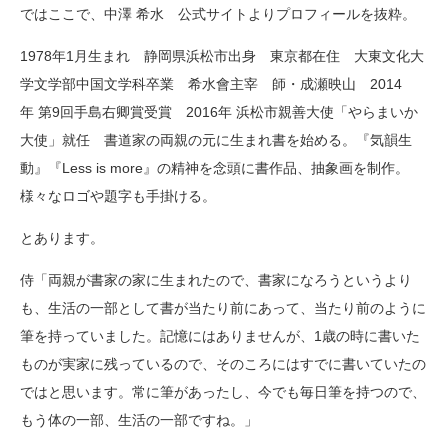
ではここで、中澤 希水 公式サイトよりプロフィールを抜粋。
1978年1月生まれ 静岡県浜松市出身 東京都在住 大東文化大
学文学部中国文学科卒業 希水會主宰 師・成瀬映山 2014
年 第9回手島右卿賞受賞 2016年 浜松市親善大使「やらまいか
大使」就任 書道家の両親の元に生まれ書を始める。『気韻生
動』『Less is more』の精神を念頭に書作品、抽象画を制作。
様々なロゴや題字も手掛ける。
とあります。
侍「両親が書家の家に生まれたので、書家になろうというより
も、生活の一部として書が当たり前にあって、当たり前のように
筆を持っていました。記憶にはありませんが、1歳の時に書いた
ものが実家に残っているので、そのころにはすでに書いていたの
ではと思います。常に筆があったし、今でも毎日筆を持つので、
もう体の一部、生活の一部ですね。」