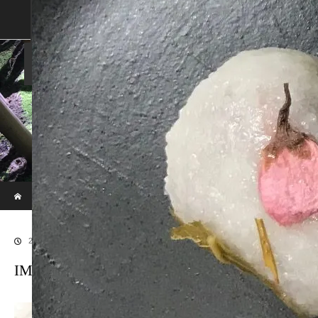
SHOP
SHOPPING GUIDE
ABOUT US
FAN VOICE
ALBUM
NEWS
SAMURAI-DEN
現代のサムライたちの時空間へ
ホーム
ブログ
IMG_5861
2019.03.14
IMG_5861