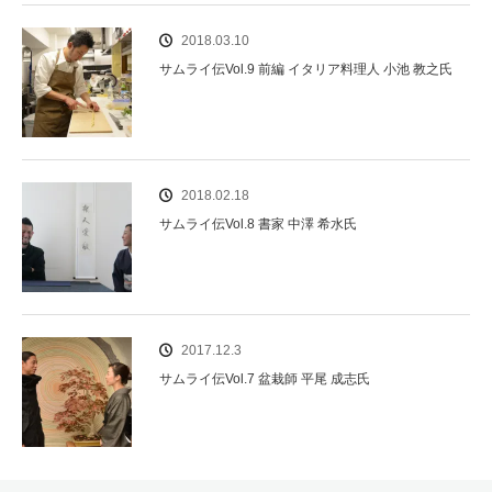
2018.03.10
サムライ伝Vol.9 前編 イタリア料理人 小池 教之氏
2018.02.18
サムライ伝Vol.8 書家 中澤 希水氏
2017.12.3
サムライ伝Vol.7 盆栽師 平尾 成志氏