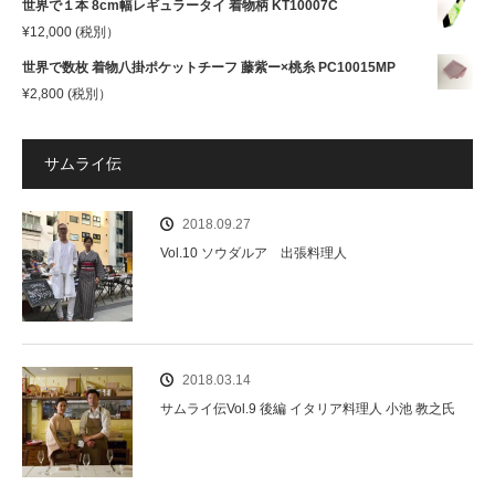
世界で１本 8cm幅レギュラータイ 着物柄 KT10007C
¥
12,000
(税別）
世界で数枚 着物八掛ポケットチーフ 藤紫ー×桃糸 PC10015MP
¥
2,800
(税別）
サムライ伝
2018.09.27
Vol.10 ソウダルア 出張料理人
2018.03.14
サムライ伝Vol.9 後編 イタリア料理人 小池 教之氏