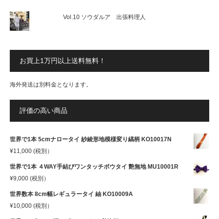
Vol.10 ソウダルア 出張料理人
お買上1万円以上送料無料！
海外発送は別料金となります。
評価の高い商品
世界で1本 5cmナロータイ 紗綾形地模様変り縞柄 KO10017N
¥
11,000
(税別）
世界で1本 ４WAY手結びワンタッチボウタイ 艶無地 MU10001R
¥
9,000
(税別）
世界数本 8cm幅レギュラータイ 紬 KO10009A
¥
10,000
(税別）