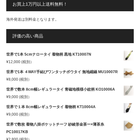
お買上1万円以上送料無料！
海外発送は別料金となります。
評価の高い商品
世界で1本 5cmナロータイ 着物柄 黒地 KT10007N
¥
12,000
(税別）
世界で1本 ４WAY手結びワンタッチボウタイ 無地縮緬 MU10007R
¥
8,000
(税別）
世界で数本 8cm幅レギュラータイ 青磁地模様小紋柄 KO10006A
¥
9,000
(税別）
世界で１本 8cm幅レギュラータイ 着物柄 KT10004A
¥
9,000
(税別）
世界で数枚 着物八掛ポケットチーフ 紗綾形金茶ー×薄茶糸
PC10017KB
¥
2,800
(税別）