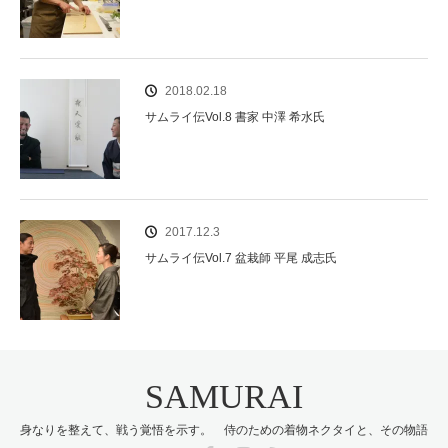
2018.02.18
サムライ伝Vol.8 書家 中澤 希水氏
2017.12.3
サムライ伝Vol.7 盆栽師 平尾 成志氏
SAMURAI
身なりを整えて、戦う覚悟を示す。 侍のための着物ネクタイと、その物語
Twitter
Facebook
Instagram
RSS