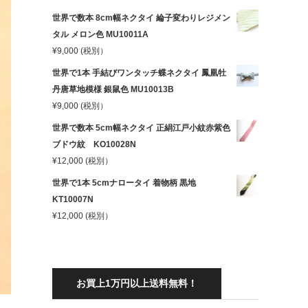
世界で数本 8cm幅ネクタイ 綸子変わりレジメン
タル メロン色 MU10011A
¥
9,000
(税別）
世界で1本 手結びワンタッチ蝶ネクタイ 鳳凰牡
丹唐草地模様 銀鼠色 MU10013B
¥
9,000
(税別）
世界で数本 5cm幅ネクタイ 正絹江戸小紋赤紫色
ブドウ紋 KO10028N
¥
12,000
(税別）
世界で1本 5cmナロータイ 着物柄 黒地
KT10007N
¥
12,000
(税別）
お買上1万円以上送料無料！