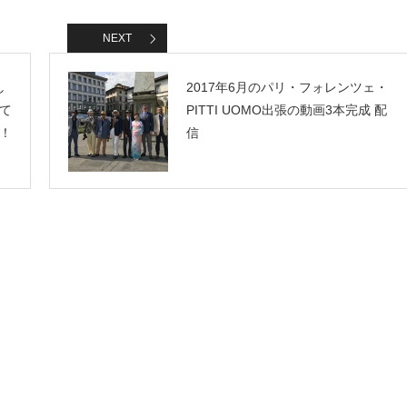
NEXT
し
2017年6月のパリ・フォレンツェ・
て
PITTI UOMO出張の動画3本完成 配
！
信