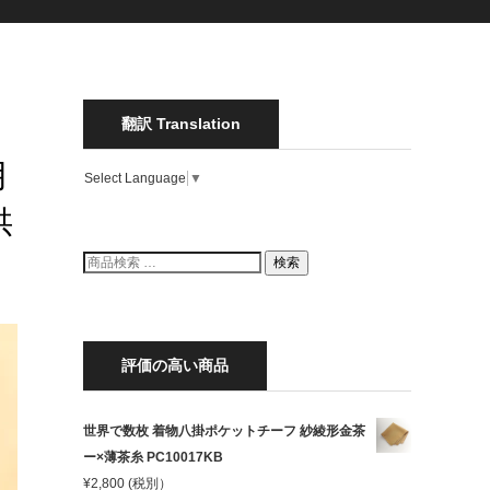
翻訳 Translation
月
Select Language
▼
供
検
検索
索
結
果:
評価の高い商品
世界で数枚 着物八掛ポケットチーフ 紗綾形金茶
ー×薄茶糸 PC10017KB
¥
2,800
(税別）