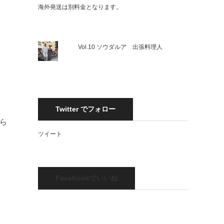
海外発送は別料金となります。
く
Vol.10 ソウダルア 出張料理人
」
Twitter でフォロー
から
ツイート
Facebookでいいね