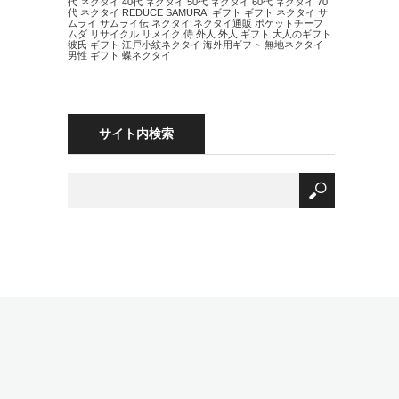
代 ネクタイ
40代 ネクタイ
50代 ネクタイ
60代 ネクタイ
70
代 ネクタイ
REDUCE
SAMURAI
ギフト
ギフト ネクタイ
サ
ムライ
サムライ伝
ネクタイ
ネクタイ通販
ポケットチーフ
ムダ
リサイクル
リメイク
侍
外人
外人 ギフト
大人のギフト
彼氏 ギフト
江戸小紋ネクタイ
海外用ギフト
無地ネクタイ
男性 ギフト
蝶ネクタイ
サイト内検索