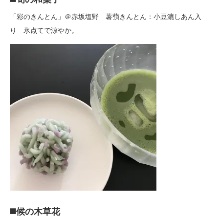
「彩のきんとん」＠赤坂塩野 薯蕷きんとん：小豆漉しあん入
り 氷点てで涼やか。
◼️候の木草花