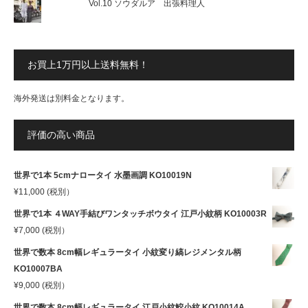
Vol.10 ソウダルア 出張料理人
お買上1万円以上送料無料！
海外発送は別料金となります。
評価の高い商品
世界で1本 5cmナロータイ 水墨画調 KO10019N
¥
11,000
(税別）
世界で1本 ４WAY手結びワンタッチボウタイ 江戸小紋柄 KO10003R
¥
7,000
(税別）
世界で数本 8cm幅レギュラータイ 小紋変り縞レジメンタル柄
KO10007BA
¥
9,000
(税別）
世界で数本 8cm幅レギュラータイ 江戸小紋鮫小紋 KO10014A