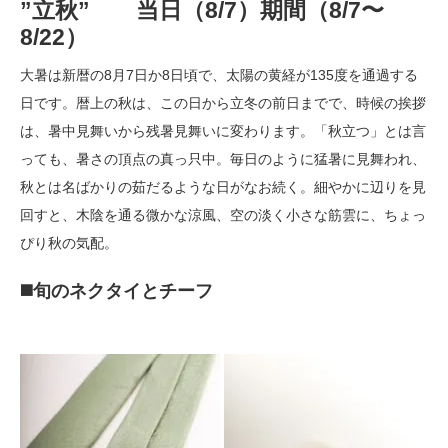
”立秋” 当日（8
/7
）期間（8/7〜
8/22）
大暑は新暦の8月7日か8日頃で、太陽の黄経が135度を通過する
日です。暦上の秋は、この日から立冬の前日までで、時候の挨拶
は、暑中見舞いから残暑見舞いに変わります。「秋立つ」とは言
っても、暑さの頂点の真っ只中。毎日のように猛暑に見舞われ、
秋とは名ばかりの茹だるような日がなお続く。細やかに辺りを見
回すと、木陰を通る微かな涼風、空の淡く小さな筋雲に、ちょっ
ぴり秋の気配。
◼️旬のネクタイとチーフ