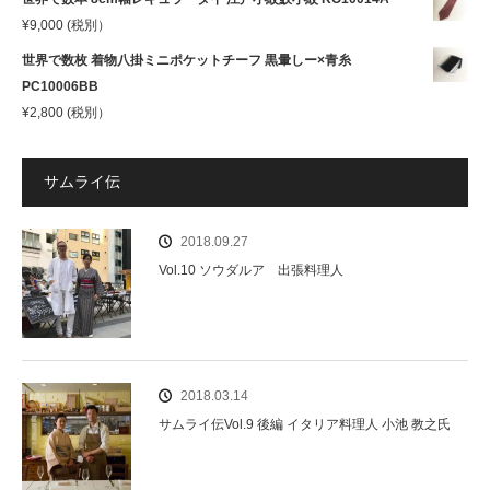
¥
9,000
(税別）
世界で数枚 着物八掛ミニポケットチーフ 黒暈しー×青糸
PC10006BB
¥
2,800
(税別）
サムライ伝
2018.09.27
Vol.10 ソウダルア 出張料理人
2018.03.14
サムライ伝Vol.9 後編 イタリア料理人 小池 教之氏