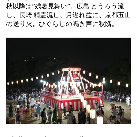
秋以降は”残暑見舞い”。広島 とうろう流
し、長崎 精霊流し、月遅れ盆に、京都五山
の送り火。ひぐらしの鳴き声に秋隣。