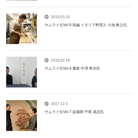
2018.03.10
サムライ伝Vol.9 前編 イタリア料理人 小池 教之氏
2018.02.18
サムライ伝Vol.8 書家 中澤 希水氏
2017.12.3
サムライ伝Vol.7 盆栽師 平尾 成志氏