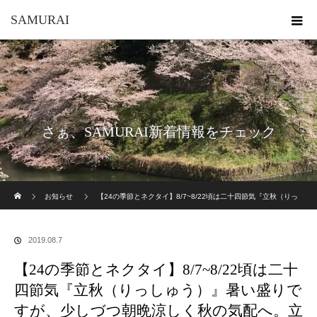
SAMURAI
さぁ、SAMURAI新着情報をチェック
ホーム
お知らせ
【24の季節とネクタイ】8/7~8/22頃は二十四節気『立秋（りっ
しゅう）』暑い盛りですが、少しづつ朝晩涼しく秋の気配へ。立秋以降は”残暑見舞い”。広
2019.08.7
島 とうろう流し、長崎 精霊流し、月遅れ盆に、京都五山の送り火。ひぐらしの鳴き声に秋
【24の季節とネクタイ】8/7~8/22頃は二十
隣。
四節気『立秋（りっしゅう）』暑い盛りで
すが、少しづつ朝晩涼しく秋の気配へ。立