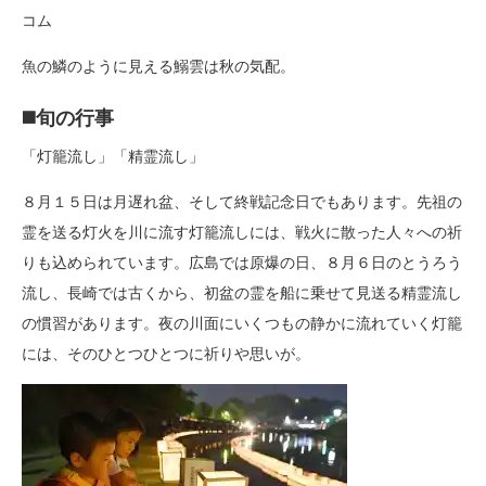
コム
魚の鱗のように見える鰯雲は秋の気配。
◼️旬の行事
「灯籠流し」「精霊流し」
８月１５日は月遅れ盆、そして終戦記念日でもあります。先祖の
霊を送る灯火を川に流す灯籠流しには、戦火に散った人々への祈
りも込められています。広島では原爆の日、８月６日のとうろう
流し、長崎では古くから、初盆の霊を船に乗せて見送る精霊流し
の慣習があります。夜の川面にいくつもの静かに流れていく灯籠
には、そのひとつひとつに祈りや思いが。