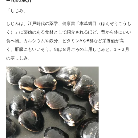
「しじみ」
しじみは、江戸時代の薬学、健康書「本草綱目（ほんぞうこうも
く）」に薬効のある食材として紹介されるほど、昔から体にいい
食べ物。カルシウムや鉄分、ビタミンAやB群など栄養価が高
く、肝臓にもいいそう。旬は８月ごろの土用しじみと、1〜２月
の寒しじみ。