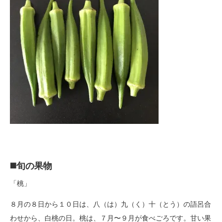
◼️旬の果物
「桃」
８月の８日から１０日は、八（は）九（く）十（とう）の語呂合
わせから、白桃の日。桃は、７月〜９月が食べごろです。甘い果