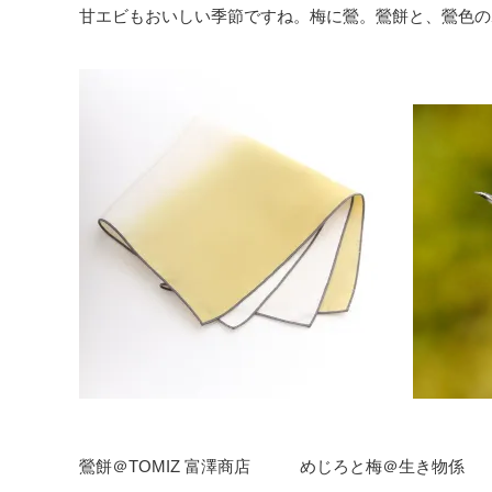
甘エビもおいしい季節ですね。梅に鶯。鶯餅と、鶯色の
鶯餅＠TOMIZ 富澤商店 めじろと梅＠生き物係