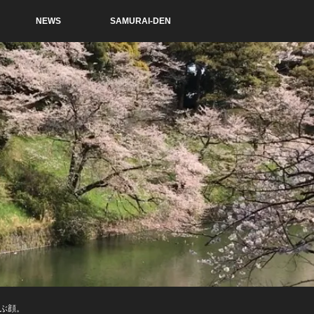
NEWS
SAMURAI-DEN
ろぶ顔。