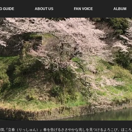
G GUIDE
ABOUT US
FAN VOICE
ALBUM
二十四節気『立春（りっしゅん）』春を告げるささやかな兆しを見つけるよろこび。ほこ