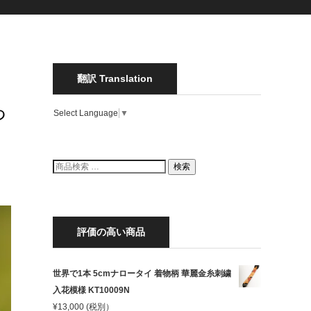
翻訳 Translation
っ
Select Language
▼
。
検
検索
索
結
果:
評価の高い商品
世界で1本 5cmナロータイ 着物柄 華麗金糸刺繍
入花模様 KT10009N
¥
13,000
(税別）