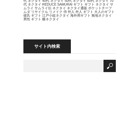
代 ネクタイ
40代 ネクタイ
50代 ネクタイ
60代 ネクタイ
70
代 ネクタイ
REDUCE
SAMURAI
ギフト
ギフト ネクタイ
サ
ムライ
サムライ伝
ネクタイ
ネクタイ通販
ポケットチーフ
ムダ
リサイクル
リメイク
侍
外人
外人 ギフト
大人のギフト
彼氏 ギフト
江戸小紋ネクタイ
海外用ギフト
無地ネクタイ
男性 ギフト
蝶ネクタイ
サイト内検索