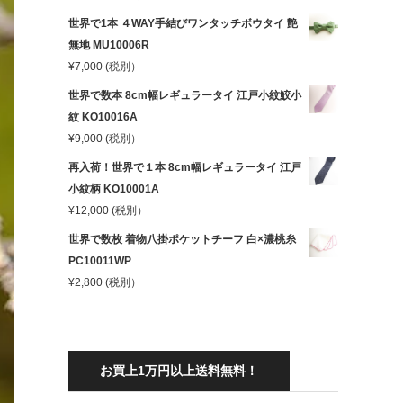
世界で1本 ４WAY手結びワンタッチボウタイ 艶
無地 MU10006R
¥
7,000
(税別）
世界で数本 8cm幅レギュラータイ 江戸小紋鮫小
紋 KO10016A
¥
9,000
(税別）
再入荷！世界で１本 8cm幅レギュラータイ 江戸
小紋柄 KO10001A
¥
12,000
(税別）
世界で数枚 着物八掛ポケットチーフ 白×濃桃糸
PC10011WP
¥
2,800
(税別）
お買上1万円以上送料無料！