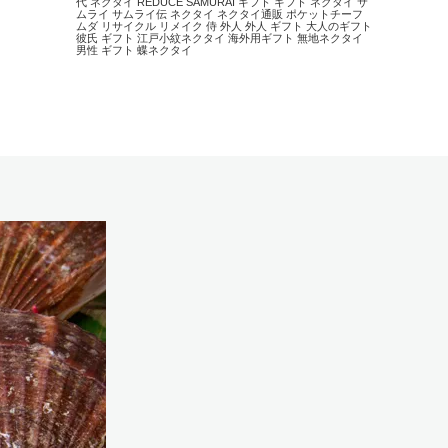
代 ネクタイ
REDUCE
SAMURAI
ギフト
ギフト ネクタイ
サ
ムライ
サムライ伝
ネクタイ
ネクタイ通販
ポケットチーフ
ムダ
リサイクル
リメイク
侍
外人
外人 ギフト
大人のギフト
彼氏 ギフト
江戸小紋ネクタイ
海外用ギフト
無地ネクタイ
男性 ギフト
蝶ネクタイ