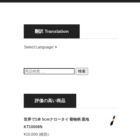
翻訳 Translation
Select Language
▼
検
検索
索
結
果:
評価の高い商品
世界で1本 5cmナロータイ 着物柄 黒地
KT10008N
¥
10,000
(税別）