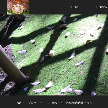
SHOP
SHOPPIN
ホーム
ブログ
ホタテ１山内鮮魚店店長コラム