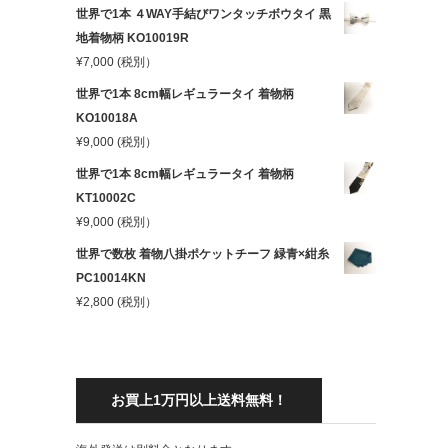
世界で1本 ４WAY手結びワンタッチボウタイ 黒
地着物柄 KO10019R
¥
7,000
(税別）
世界で1本 8cm幅レギュラータイ 着物柄
KO10018A
¥
9,000
(税別）
世界で1本 8cm幅レギュラータイ 着物柄
KT10002C
¥
9,000
(税別）
世界で数枚 着物八掛ポケットチーフ 緑青×紺糸
PC10014KN
¥
2,800
(税別）
お買上1万円以上送料無料！