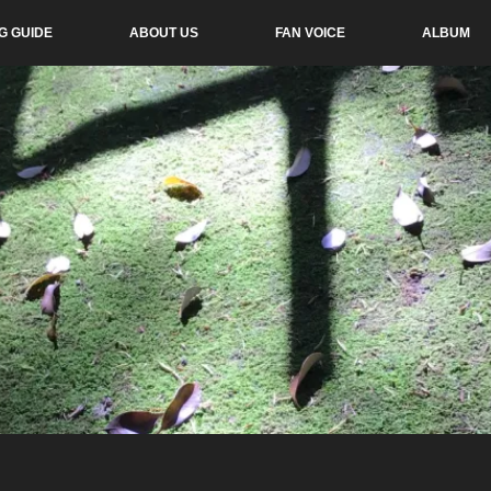
G GUIDE
ABOUT US
FAN VOICE
ALBUM