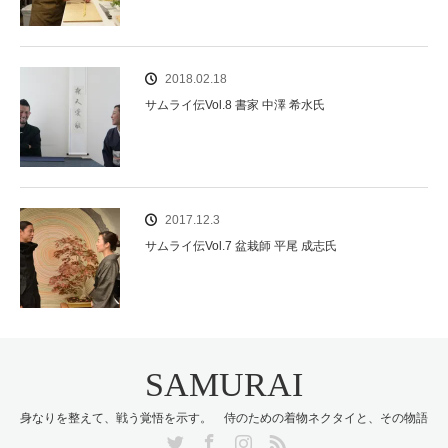
2018.02.18
サムライ伝Vol.8 書家 中澤 希水氏
2017.12.3
サムライ伝Vol.7 盆栽師 平尾 成志氏
SAMURAI
身なりを整えて、戦う覚悟を示す。 侍のための着物ネクタイと、その物語
Twitter
Facebook
Instagram
RSS