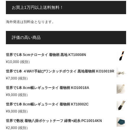
お買上1万円以上送料無料！
海外発送は別料金となります。
評価の高い商品
世界で1本 5cmナロータイ 着物柄 黒地 KT10008N
¥
10,000
(税別）
世界で1本 ４WAY手結びワンタッチボウタイ 黒地着物柄 KO10019R
¥
7,000
(税別）
世界で1本 8cm幅レギュラータイ 着物柄 KO10018A
¥
9,000
(税別）
世界で1本 8cm幅レギュラータイ 着物柄 KT10002C
¥
9,000
(税別）
世界で数枚 着物八掛ポケットチーフ 緑青×紺糸 PC10014KN
¥
2,800
(税別）