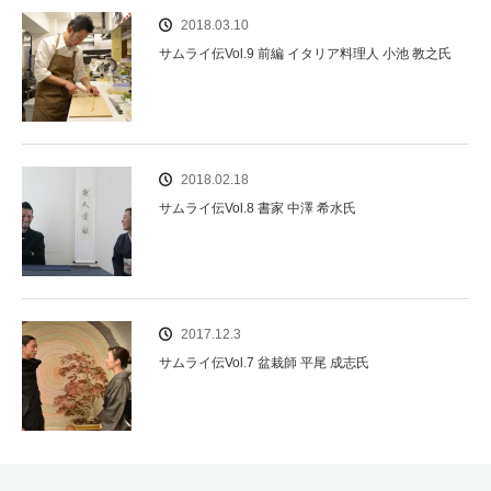
2018.03.10
サムライ伝Vol.9 前編 イタリア料理人 小池 教之氏
2018.02.18
サムライ伝Vol.8 書家 中澤 希水氏
2017.12.3
サムライ伝Vol.7 盆栽師 平尾 成志氏