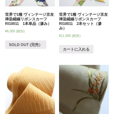
世界で1種 ヴィンテージ京友
世界で1種 ヴィンテージ京友
禅染縮緬リボンスカーフ
禅染縮緬リボンスカーフ
RI10011 1本単品（滲み）
RI10011 2本セット（滲
み）
¥
6,000
(税別）
¥
11,000
(税別）
SOLD OUT (完売）
カートに入れる