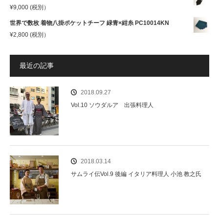
¥
9,000
(税別）
世界で数枚 着物八掛ポケットチーフ 緑青×紺糸 PC10014KN
¥
2,800
(税別）
最近の記事
2018.09.27
Vol.10 ソウダルア 出張料理人
2018.03.14
サムライ伝Vol.9 後編 イタリア料理人 小池 教之氏