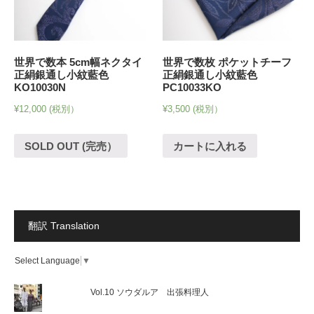
世界で数本 5cm幅ネクタイ
世界で数枚 ポケットチーフ
正絹銀通し小紋藍色
正絹銀通し小紋藍色
KO10030N
PC10033KO
¥
12,000
(税別）
¥
3,500
(税別）
SOLD OUT (完売）
カートに入れる
翻訳 Translation
Select Language
▼
Vol.10 ソウダルア 出張料理人