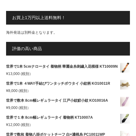
お買上1万円以上送料無料！
海外発送は別料金となります。
評価の高い商品
世界で1本 5cmナロータイ 着物柄 華麗金糸刺繍入花模様 KT10009N
¥
13,000
(税別）
世界で1本 ４WAY手結びワンタッチボウタイ 小紋柄 KO10011R
¥
8,000
(税別）
世界で数本 8cm幅レギュラータイ 江戸小紋鮫小紋 KO10016A
¥
9,000
(税別）
世界で１本 8cm幅レギュラータイ 着物柄 KT10007A
¥
12,000
(税別）
世界で数枚 着物八掛ポケットチーフ 白×濃桃糸 PC10011WP