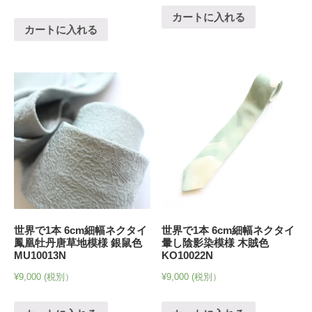
カートに入れる
カートに入れる
世界で1本 6cm細幅ネクタイ
世界で1本 6cm細幅ネクタイ
鳳凰牡丹唐草地模様 銀鼠色
暈し陰影染模様 木賊色
MU10013N
KO10022N
¥
9,000
(税別）
¥
9,000
(税別）