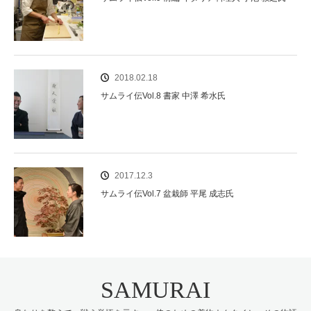
2018.02.18
サムライ伝Vol.8 書家 中澤 希水氏
2017.12.3
サムライ伝Vol.7 盆栽師 平尾 成志氏
SAMURAI