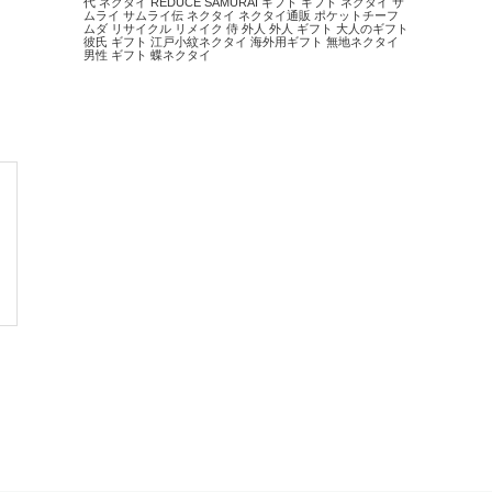
代 ネクタイ
REDUCE
SAMURAI
ギフト
ギフト ネクタイ
サ
ムライ
サムライ伝
ネクタイ
ネクタイ通販
ポケットチーフ
ムダ
リサイクル
リメイク
侍
外人
外人 ギフト
大人のギフト
彼氏 ギフト
江戸小紋ネクタイ
海外用ギフト
無地ネクタイ
男性 ギフト
蝶ネクタイ