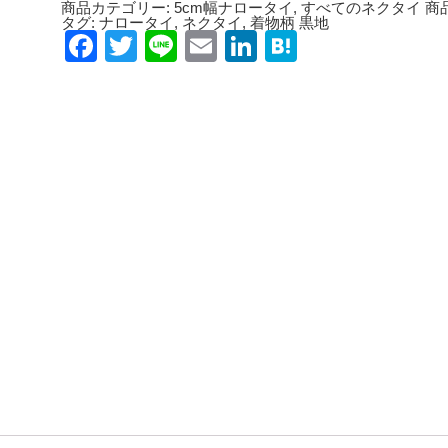
商品カテゴリー:
5cm幅ナロータイ
,
すべてのネクタイ
商
タグ:
ナロータイ
,
ネクタイ
,
着物柄 黒地
Facebook
Twitter
Line
Email
LinkedIn
Hatena