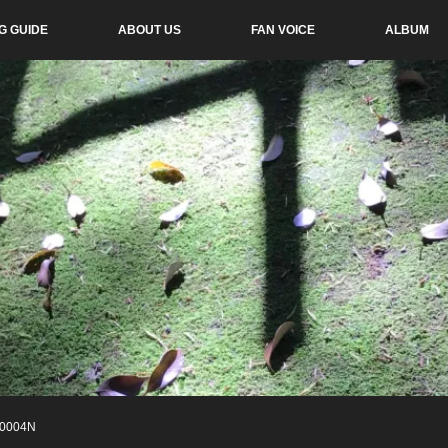
G GUIDE
ABOUT US
FAN VOICE
ALBUM
0004N