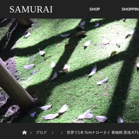
SAMURAI
SHOP
SHOPPIN
ホーム
ブログ
世界で1本 5cmナロータイ 着物柄 黒地 KT1