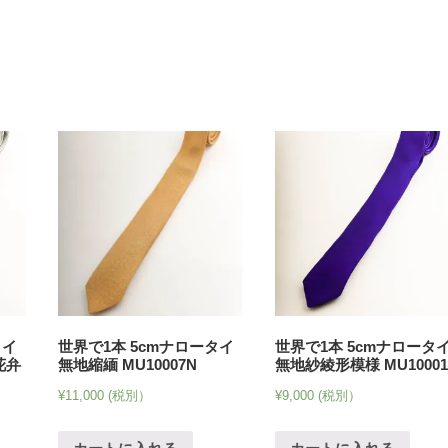
タイ
世界で1本 5cmナロータイ
世界で1本 5cmナロータ
花弁
無地縮緬 MU10007N
無地紗綾形模様 MU10001
¥
11,000
(税別）
¥
9,000
(税別）