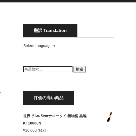
翻訳 Translation
Select Language
▼
検
検索
索
結
果:
あ
評価の高い商品
世界で1本 5cmナロータイ 着物柄 黒地
KT10008N
¥
10,000
(税別）