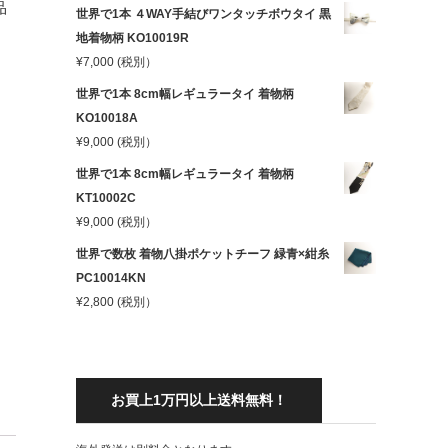
品
世界で1本 ４WAY手結びワンタッチボウタイ 黒
地着物柄 KO10019R
¥
7,000
(税別）
世界で1本 8cm幅レギュラータイ 着物柄
KO10018A
¥
9,000
(税別）
世界で1本 8cm幅レギュラータイ 着物柄
KT10002C
¥
9,000
(税別）
世界で数枚 着物八掛ポケットチーフ 緑青×紺糸
PC10014KN
¥
2,800
(税別）
お買上1万円以上送料無料！