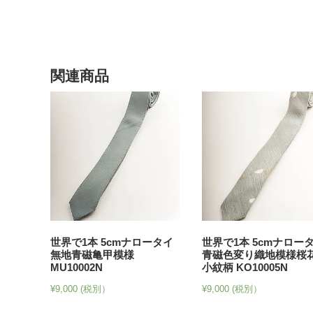
関連商品
世界で1本 5cmナロータイ
世界で1本 5cmナロー
無地青磁亀甲模様
青磁色変り織地模様桜
MU10002N
小紋柄 KO10005N
¥
9,000
(税別）
¥
9,000
(税別）