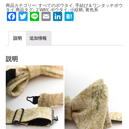
商品カテゴリー:
すべてのボウタイ
,
手結び＆ワンタッチボウ
タイ
商品タグ:
２WAY
,
ボウタイ
,
小紋柄
,
黄色系
Facebook
Twitter
Line
Email
LinkedIn
Hatena
説明
追加情報
説明