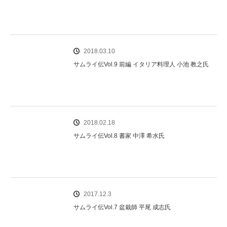
2018.03.10
サムライ伝Vol.9 前編 イタリア料理人 小池 教之氏
2018.02.18
サムライ伝Vol.8 書家 中澤 希水氏
2017.12.3
サムライ伝Vol.7 盆栽師 平尾 成志氏