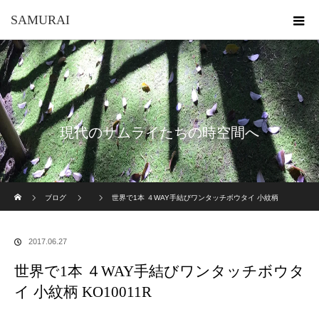
SAMURAI
現代のサムライたちの時空間へ
ホーム
ブログ
世界で1本 ４WAY手結びワンタッチボウタイ 小紋柄
KO10011R
2017.06.27
世界で1本 ４WAY手結びワンタッチボウタ
イ 小紋柄 KO10011R