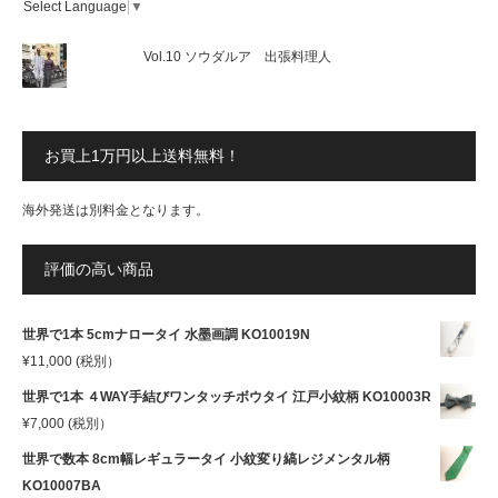
Select Language
▼
Vol.10 ソウダルア 出張料理人
お買上1万円以上送料無料！
海外発送は別料金となります。
評価の高い商品
世界で1本 5cmナロータイ 水墨画調 KO10019N
¥
11,000
(税別）
世界で1本 ４WAY手結びワンタッチボウタイ 江戸小紋柄 KO10003R
¥
7,000
(税別）
世界で数本 8cm幅レギュラータイ 小紋変り縞レジメンタル柄
KO10007BA