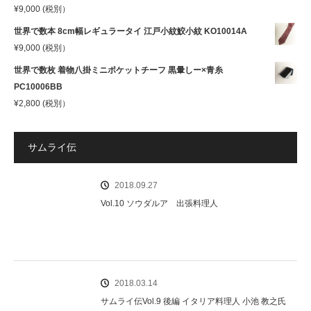
¥
9,000
(税別）
世界で数本 8cm幅レギュラータイ 江戸小紋鮫小紋 KO10014A
¥
9,000
(税別）
世界で数枚 着物八掛ミニポケットチーフ 黒暈しー×青糸
PC10006BB
¥
2,800
(税別）
サムライ伝
2018.09.27
Vol.10 ソウダルア 出張料理人
2018.03.14
サムライ伝Vol.9 後編 イタリア料理人 小池 教之氏