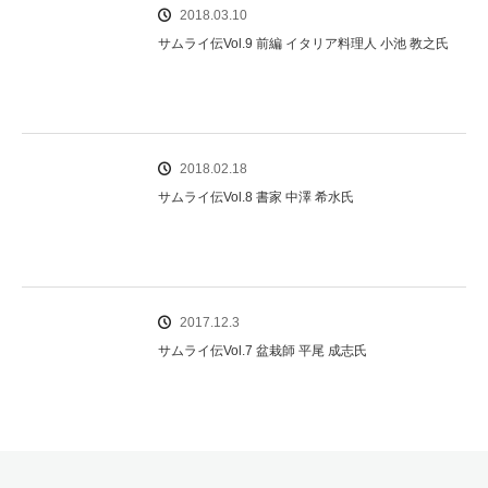
2018.03.10
サムライ伝Vol.9 前編 イタリア料理人 小池 教之氏
2018.02.18
サムライ伝Vol.8 書家 中澤 希水氏
2017.12.3
サムライ伝Vol.7 盆栽師 平尾 成志氏