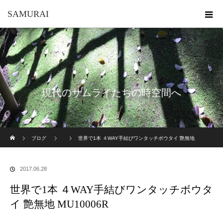
SAMURAI
現代のサムライたちの時空間へ
ホーム
ブログ
世界で1本 ４WAY手結びワンタッチボウタイ 艶無地
MU10006R
2017.06.28
世界で1本 ４WAY手結びワンタッチボウタ
イ 艶無地 MU10006R