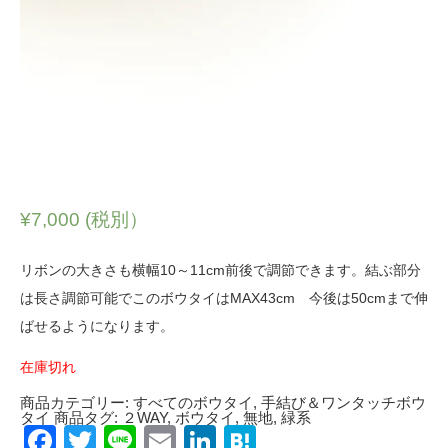
¥
7,000
(税別）
リボンの大きさも横幅10～11cm前後で調節できます。結ぶ部分
は長さ調節可能でこのボウタイはMAX43cm 今後は50cmまで伸
ばせるようになります。
在庫切れ
商品カテゴリー:
すべてのボウタイ
,
手結び＆ワンタッチボウ
タイ
商品タグ:
２WAY
,
ボウタイ
,
無地
,
緑系
Facebook
Twitter
Line
Email
LinkedIn
Hatena