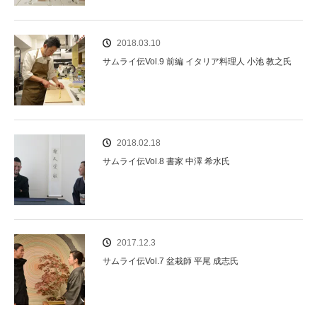
2018.03.10
サムライ伝Vol.9 前編 イタリア料理人 小池 教之氏
2018.02.18
サムライ伝Vol.8 書家 中澤 希水氏
2017.12.3
サムライ伝Vol.7 盆栽師 平尾 成志氏