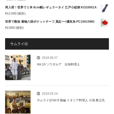
再入荷！世界で１本 8cm幅レギュラータイ 江戸小紋柄 KO10001A
¥
12,000
(税別）
世界で数枚 着物八掛ポケットチーフ 真紅ー×濃灰糸 PC10015MG
¥
2,800
(税別）
サムライ伝
2018.09.27
Vol.10 ソウダルア 出張料理人
2018.03.14
サムライ伝Vol.9 後編 イタリア料理人 小池 教之氏