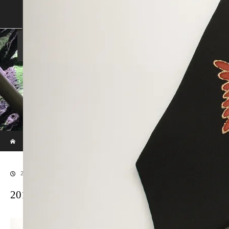
SHOP
SHOPPING GUIDE
ABOUT US
FAN VOICE
ALBUM
NEWS
SAMURAI-DEN
現代のサムライたちの時空間へ
ホーム
ブログ
20170528SAMURAI-6
2017.06.28
20170528SAMURAI-6