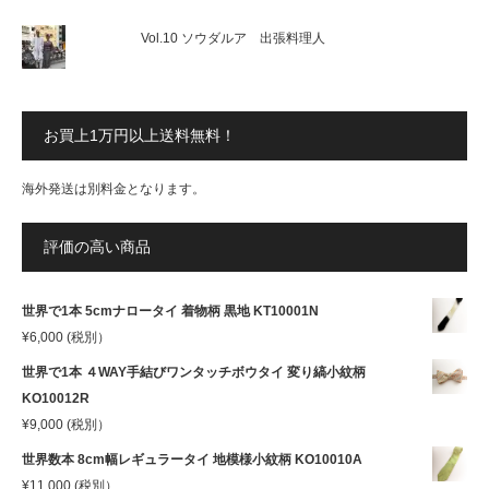
Vol.10 ソウダルア 出張料理人
お買上1万円以上送料無料！
海外発送は別料金となります。
評価の高い商品
世界で1本 5cmナロータイ 着物柄 黒地 KT10001N
¥
6,000
(税別）
世界で1本 ４WAY手結びワンタッチボウタイ 変り縞小紋柄
KO10012R
¥
9,000
(税別）
世界数本 8cm幅レギュラータイ 地模様小紋柄 KO10010A
¥
11,000
(税別）