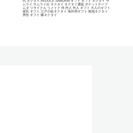
代 ネクタイ
REDUCE
SAMURAI
ギフト
ギフト ネクタイ
サ
ムライ
サムライ伝
ネクタイ
ネクタイ通販
ポケットチーフ
ムダ
リサイクル
リメイク
侍
外人
外人 ギフト
大人のギフト
彼氏 ギフト
江戸小紋ネクタイ
海外用ギフト
無地ネクタイ
男性 ギフト
蝶ネクタイ