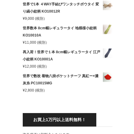
世界で1本 ４WAY手結びワンタッチボウタイ 変
り縞小紋柄 KO10012R
¥
9,000
(税別）
世界数本 8cm幅レギュラータイ 地模様小紋柄
KO10010A
¥
11,000
(税別）
再入荷！世界で１本 8cm幅レギュラータイ 江戸
小紋柄 KO10001A
¥
12,000
(税別）
世界で数枚 着物八掛ポケットチーフ 真紅ー×濃
灰糸 PC10015MG
¥
2,800
(税別）
お買上1万円以上送料無料！