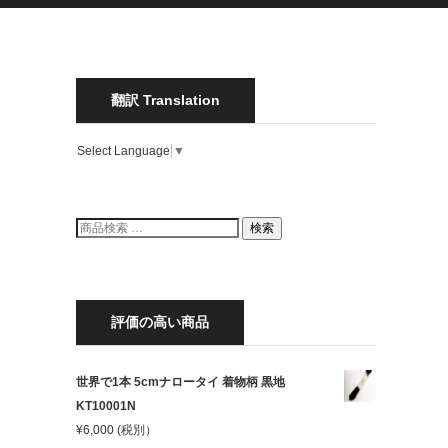
翻訳 Translation
Select Language
▼
検
検索
索
結
果:
評価の高い商品
世界で1本 5cmナロータイ 着物柄 黒地
KT10001N
¥
6,000
(税別）