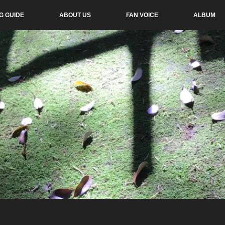
G GUIDE
ABOUT US
FAN VOICE
ALBUM