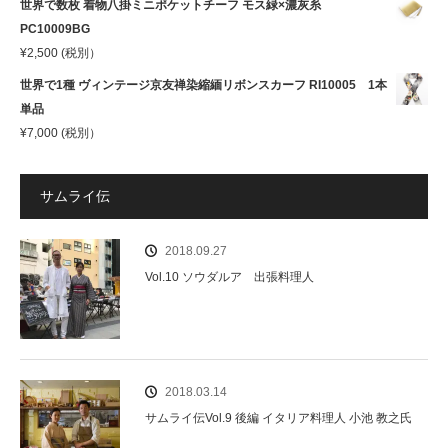
世界で数枚 着物八掛ミニポケットチーフ モス緑×濃灰糸
PC10009BG
¥
2,500
(税別）
世界で1種 ヴィンテージ京友禅染縮緬リボンスカーフ RI10005 1本
単品
¥
7,000
(税別）
サムライ伝
2018.09.27
Vol.10 ソウダルア 出張料理人
2018.03.14
サムライ伝Vol.9 後編 イタリア料理人 小池 教之氏