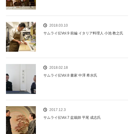
2018.03.10
サムライ伝Vol.9 前編 イタリア料理人 小池 教之氏
2018.02.18
サムライ伝Vol.8 書家 中澤 希水氏
2017.12.3
サムライ伝Vol.7 盆栽師 平尾 成志氏