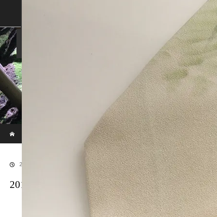
SHOP
SHOPPING GUIDE
ABOUT US
FAN VOICE
ALBUM
NEWS
SAMURAI-DEN
現代のサムライたちの時空間へ
ホーム
ブログ
20170528SAMURAI-37
2017.06.29
20170528SAMURAI-37