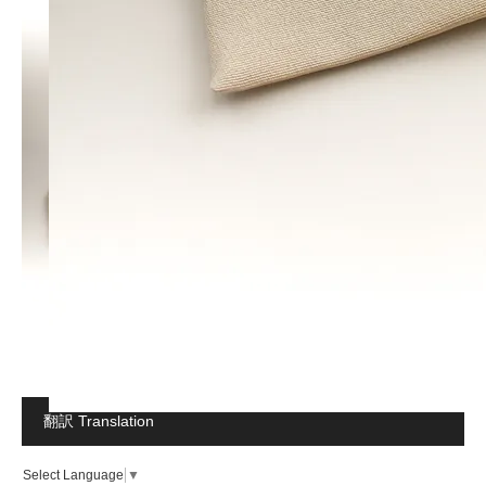
翻訳 Translation
Select Language
▼