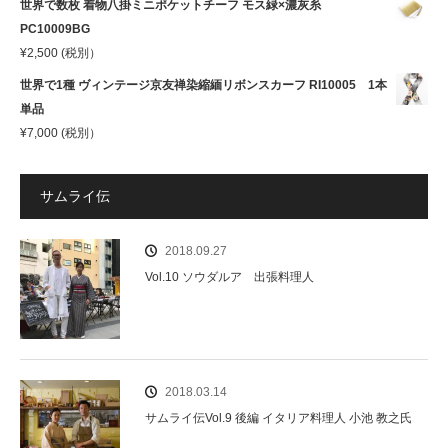
世界で数枚 着物八掛ミニポケットチーフ モス緑×濃灰糸
PC10009BG
¥
2,500
(税別）
世界で1種 ヴィンテージ京友禅染縮緬リボンスカーフ RI10005 1本
単品
¥
7,000
(税別）
サムライ伝
2018.09.27
Vol.10 ソウダルア 出張料理人
2018.03.14
サムライ伝Vol.9 後編 イタリア料理人 小池 教之氏