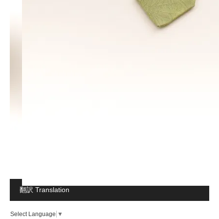
翻訳 Translation
Select Language
▼