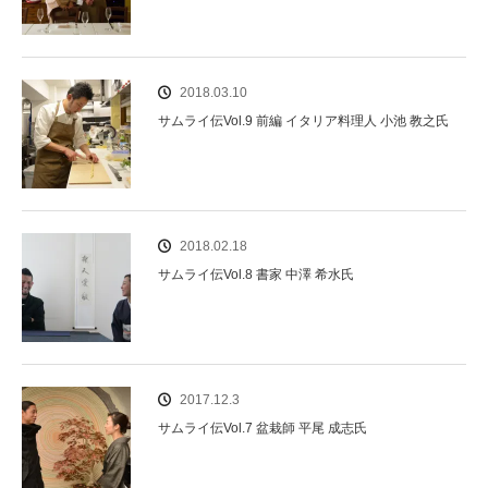
2018.03.10
サムライ伝Vol.9 前編 イタリア料理人 小池 教之氏
2018.02.18
サムライ伝Vol.8 書家 中澤 希水氏
2017.12.3
サムライ伝Vol.7 盆栽師 平尾 成志氏