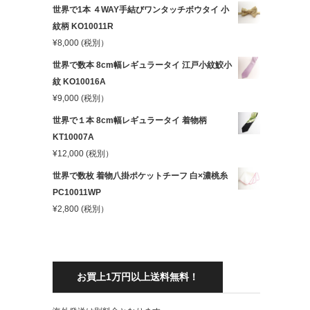
世界で1本 ４WAY手結びワンタッチボウタイ 小
紋柄 KO10011R
¥
8,000
(税別）
世界で数本 8cm幅レギュラータイ 江戸小紋鮫小
紋 KO10016A
¥
9,000
(税別）
世界で１本 8cm幅レギュラータイ 着物柄
KT10007A
¥
12,000
(税別）
世界で数枚 着物八掛ポケットチーフ 白×濃桃糸
PC10011WP
¥
2,800
(税別）
お買上1万円以上送料無料！