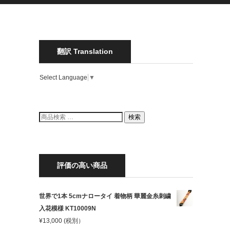
翻訳 Translation
Select Language
▼
検
検索
索
結
果:
評価の高い商品
世界で1本 5cmナロータイ 着物柄 華麗金糸刺繍
入花模様 KT10009N
¥
13,000
(税別）