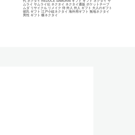
代 ネクタイ
REDUCE
SAMURAI
ギフト
ギフト ネクタイ
サ
ムライ
サムライ伝
ネクタイ
ネクタイ通販
ポケットチーフ
ムダ
リサイクル
リメイク
侍
外人
外人 ギフト
大人のギフト
彼氏 ギフト
江戸小紋ネクタイ
海外用ギフト
無地ネクタイ
男性 ギフト
蝶ネクタイ