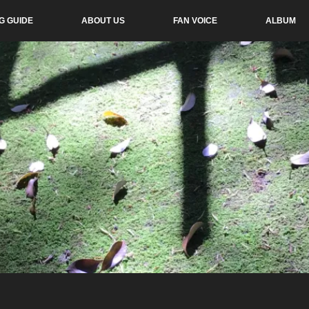
G GUIDE
ABOUT US
FAN VOICE
ALBUM