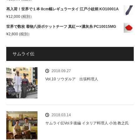
再入荷！世界で１本 8cm幅レギュラータイ 江戸小紋柄 KO10001A
¥
12,000
(税別）
世界で数枚 着物八掛ポケットチーフ 真紅ー×濃灰糸 PC10015MG
¥
2,800
(税別）
サムライ伝
2018.09.27
Vol.10 ソウダルア 出張料理人
2018.03.14
サムライ伝Vol.9 後編 イタリア料理人 小池 教之氏