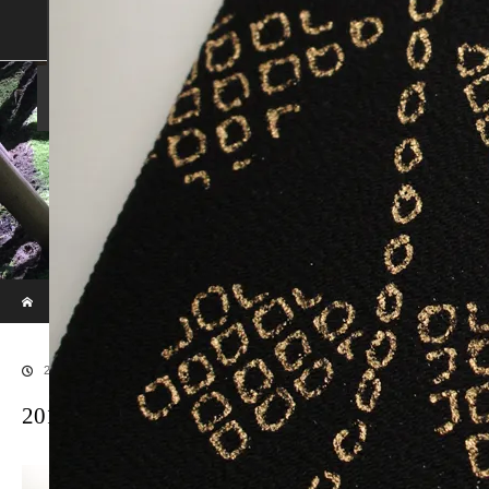
SHOP
SHOPPING GUIDE
ABOUT US
FAN VOICE
ALBUM
NEWS
SAMURAI-DEN
現代のサムライたちの時空間へ
ホーム
ブログ
20170529SAMURAI-222
2017.06.30
20170529SAMURAI-222