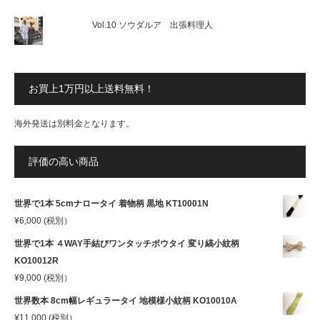
Vol.10 ソウダルア 出張料理人
お買上1万円以上送料無料！
海外発送は別料金となります。
評価の高い商品
世界で1本 5cmナロータイ 着物柄 黒地 KT10001N
¥
6,000
(税別）
世界で1本 ４WAY手結びワンタッチボウタイ 変り縞小紋柄
KO10012R
¥
9,000
(税別）
世界数本 8cm幅レギュラータイ 地模様小紋柄 KO10010A
¥
11,000
(税別）