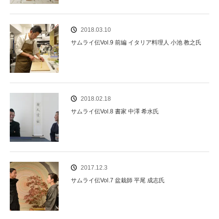
2018.03.10
サムライ伝Vol.9 前編 イタリア料理人 小池 教之氏
2018.02.18
サムライ伝Vol.8 書家 中澤 希水氏
2017.12.3
サムライ伝Vol.7 盆栽師 平尾 成志氏