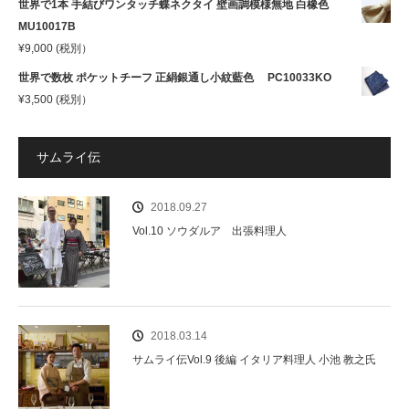
世界で1本 手結びワンタッチ蝶ネクタイ 壁画調模様無地 白橡色
MU10017B
¥
9,000
(税別）
世界で数枚 ポケットチーフ 正絹銀通し小紋藍色 PC10033KO
¥
3,500
(税別）
サムライ伝
2018.09.27
Vol.10 ソウダルア 出張料理人
2018.03.14
サムライ伝Vol.9 後編 イタリア料理人 小池 教之氏