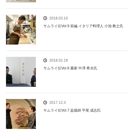
2018.03.10
サムライ伝Vol.9 前編 イタリア料理人 小池 教之氏
2018.02.18
サムライ伝Vol.8 書家 中澤 希水氏
2017.12.3
サムライ伝Vol.7 盆栽師 平尾 成志氏