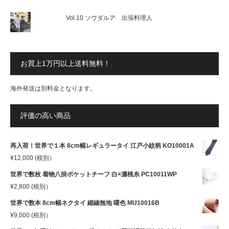
Vol.10 ソウダルア 出張料理人
お買上1万円以上送料無料！
海外発送は別料金となります。
評価の高い商品
再入荷！世界で１本 8cm幅レギュラータイ 江戸小紋柄 KO10001A
¥
12,000
(税別）
世界で数枚 着物八掛ポケットチーフ 白×濃桃糸 PC10011WP
¥
2,800
(税別）
世界で数本 8cm幅ネクタイ 縮緬無地 曙色 MU10016B
¥
9,000
(税別）