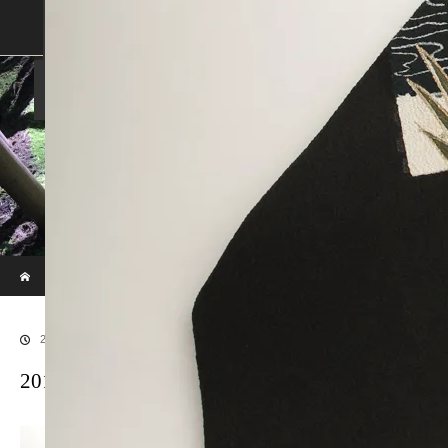
SHOP
SHOPPING GUIDE
ABOUT US
FAN VOICE
ALBUM
NEWS
SAMURAI-DEN
現代のサムライたちの時空間へ
ホーム
ブログ
20170529SAMURAI-317
2017.06.30
20170529SAMURAI-317