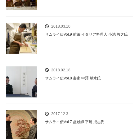
2018.03.10
サムライ伝Vol.9 前編 イタリア料理人 小池 教之氏
2018.02.18
サムライ伝Vol.8 書家 中澤 希水氏
2017.12.3
サムライ伝Vol.7 盆栽師 平尾 成志氏