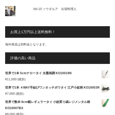
Vol.10 ソウダルア 出張料理人
お買上1万円以上送料無料！
海外発送は別料金となります。
評価の高い商品
世界で1本 5cmナロータイ 水墨画調 KO10019N
¥
11,000
(税別）
世界で1本 ４WAY手結びワンタッチボウタイ 江戸小紋柄 KO10003R
¥
7,000
(税別）
世界で数本 8cm幅レギュラータイ 小紋変り縞レジメンタル柄
KO10007BA
¥
9,000
(税別）