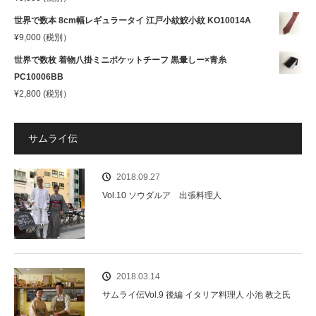
世界で数本 8cm幅レギュラータイ 江戸小紋鮫小紋 KO10014A
¥
9,000
(税別）
世界で数枚 着物八掛ミニポケットチーフ 黒暈しー×青糸
PC10006BB
¥
2,800
(税別）
サムライ伝
2018.09.27
Vol.10 ソウダルア 出張料理人
2018.03.14
サムライ伝Vol.9 後編 イタリア料理人 小池 教之氏