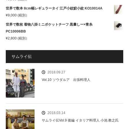
世界で数本 8cm幅レギュラータイ 江戸小紋鮫小紋 KO10014A
¥
9,000
(税別）
世界で数枚 着物八掛ミニポケットチーフ 黒暈しー×青糸
PC10006BB
¥
2,800
(税別）
サムライ伝
2018.09.27
Vol.10 ソウダルア 出張料理人
2018.03.14
サムライ伝Vol.9 後編 イタリア料理人 小池 教之氏