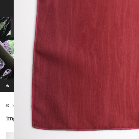
SHOP
SHOPPING GUIDE
ABOUT US
FAN VOICE
ALBUM
NEWS
SAMURAI-DEN
現代のサムライたちの時空間へ
ホーム
ブログ
img_2563Apr 22 2020 copy
2020.04.23
img_2563Apr 22 2020 copy