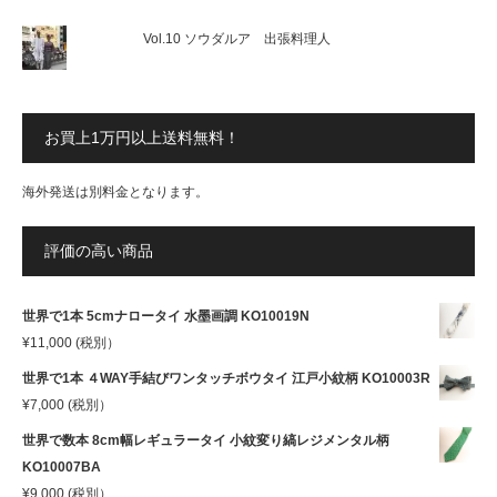
Vol.10 ソウダルア 出張料理人
お買上1万円以上送料無料！
海外発送は別料金となります。
評価の高い商品
世界で1本 5cmナロータイ 水墨画調 KO10019N
¥
11,000
(税別）
世界で1本 ４WAY手結びワンタッチボウタイ 江戸小紋柄 KO10003R
¥
7,000
(税別）
世界で数本 8cm幅レギュラータイ 小紋変り縞レジメンタル柄
KO10007BA
¥
9,000
(税別）