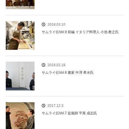
2018.03.10
サムライ伝Vol.9 前編 イタリア料理人 小池 教之氏
2018.02.18
サムライ伝Vol.8 書家 中澤 希水氏
2017.12.3
サムライ伝Vol.7 盆栽師 平尾 成志氏