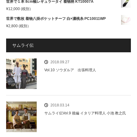
世界で１本 8cm幅レギュラータイ 着物柄 KT10007A
¥
12,000
(税別）
世界で数枚 着物八掛ポケットチーフ 白×濃桃糸 PC10011WP
¥
2,800
(税別）
サムライ伝
2018.09.27
Vol.10 ソウダルア 出張料理人
2018.03.14
サムライ伝Vol.9 後編 イタリア料理人 小池 教之氏