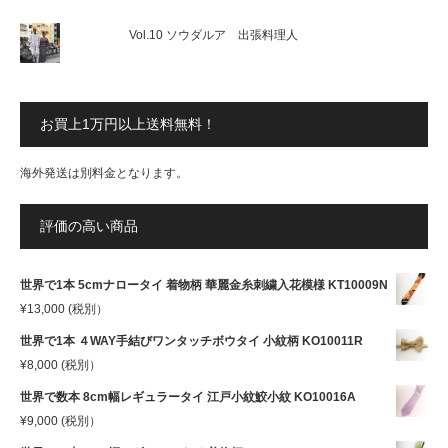
Vol.10 ソウダルア 出張料理人
お買上1万円以上送料無料！
海外発送は別料金となります。
評価の高い商品
世界で1本 5cmナロータイ 着物柄 華麗金糸刺繍入花模様 KT10009N
¥
13,000
(税別）
世界で1本 ４WAY手結びワンタッチボウタイ 小紋柄 KO10011R
¥
8,000
(税別）
世界で数本 8cm幅レギュラータイ 江戸小紋鮫小紋 KO10016A
¥
9,000
(税別）