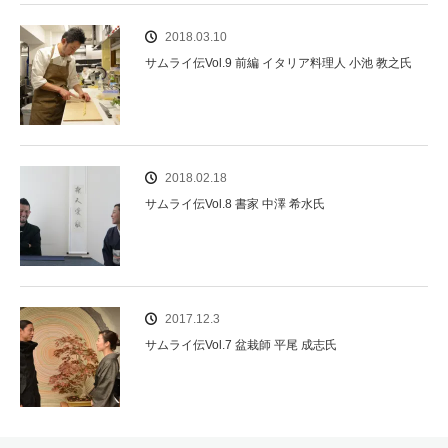
2018.03.10
サムライ伝Vol.9 前編 イタリア料理人 小池 教之氏
2018.02.18
サムライ伝Vol.8 書家 中澤 希水氏
2017.12.3
サムライ伝Vol.7 盆栽師 平尾 成志氏