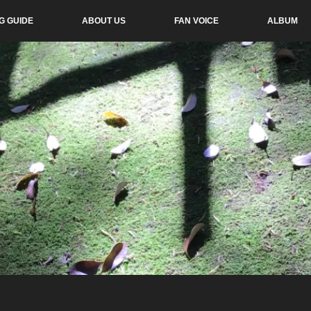
G GUIDE
ABOUT US
FAN VOICE
ALBUM