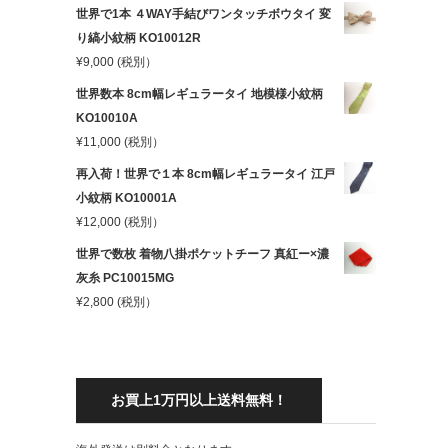
世界で1本 ４WAY手結びワンタッチボウタイ 変
り縞小紋柄 KO10012R
¥
9,000
(税別）
世界数本 8cm幅レギュラータイ 地模様小紋柄
KO10010A
¥
11,000
(税別）
再入荷！世界で１本 8cm幅レギュラータイ 江戸
小紋柄 KO10001A
¥
12,000
(税別）
世界で数枚 着物八掛ポケットチーフ 真紅ー×濃
灰糸 PC10015MG
¥
2,800
(税別）
お買上1万円以上送料無料！