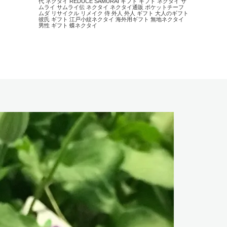
代 ネクタイ
REDUCE
SAMURAI
ギフト
ギフト ネクタイ
サ
ムライ
サムライ伝
ネクタイ
ネクタイ通販
ポケットチーフ
ムダ
リサイクル
リメイク
侍
外人
外人 ギフト
大人のギフト
彼氏 ギフト
江戸小紋ネクタイ
海外用ギフト
無地ネクタイ
男性 ギフト
蝶ネクタイ