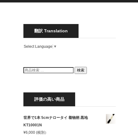
翻訳 Translation
Select Language
▼
検
検索
索
結
果:
評価の高い商品
世界で1本 5cmナロータイ 着物柄 黒地
KT10001N
¥
6,000
(税別）