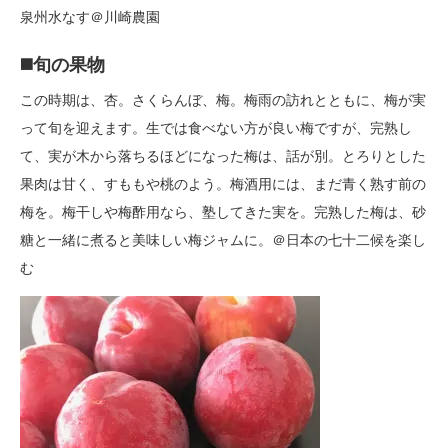
泉州水なす＠川崎農園
◼️旬の果物
この時期は、杏。さくらんぼ、梅。梅雨の訪れとともに、梅が実
って旬を迎えます。生では食べない方が良い梅ですが、完熟し
て、実が木から落ちるほどになった梅は、話が別。とろりとした
果肉は甘く、すももや桃のよう。梅酒用には、まだ青く熟す前の
梅を。梅干しや梅酢用なら、塾してきた実を。完熟した梅は、砂
糖と一緒に煮ると美味しい梅ジャムに。＠日本の七十二候を楽し
む