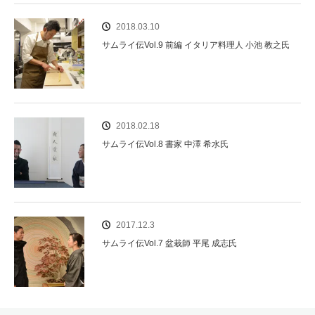
2018.03.10
サムライ伝Vol.9 前編 イタリア料理人 小池 教之氏
2018.02.18
サムライ伝Vol.8 書家 中澤 希水氏
2017.12.3
サムライ伝Vol.7 盆栽師 平尾 成志氏