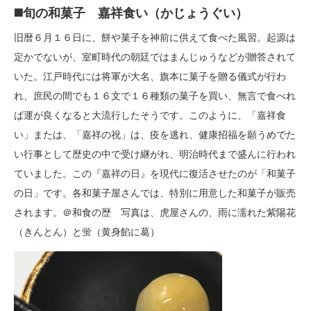
◼️旬の和菓子 嘉祥食い（かじょうぐい）
旧暦６月１６日に、餅や菓子を神前に供えて食べた風習。起源は
定かでないが、室町時代の朝廷ではまんじゅうなどが贈答されて
いた。江戸時代には将軍が大名、旗本に菓子を贈る儀式が行わ
れ、庶民の間でも１６文で１６種類の菓子を買い、無言で食べれ
ば運が良くなると大流行したそうです。このように、「嘉祥食
い」または、「嘉祥の祝」は、疫を逃れ、健康招福を願うめでた
い行事として歴史の中で受け継がれ、明治時代まで盛んに行われ
ていました。この『嘉祥の日』を現代に復活させたのが「和菓子
の日」です。各和菓子屋さんでは、特別に用意した和菓子が販売
されます。＠和食の歴 写真は、虎屋さんの、雨に濡れた紫陽花
（きんとん）と蛍（黄身餡に葛）