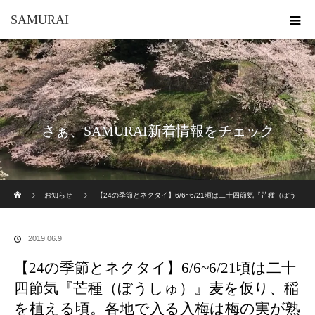
SAMURAI
さぁ、SAMURAI新着情報をチェック
ホーム
お知らせ
【24の季節とネクタイ】6/6~6/21頃は二十四節気『芒種（ぼう
しゅ）』麦を仮り、稲を植える頃。各地で入る入梅は梅の実が熟す頃の雨の意。夏の魚や
2019.06.9
野菜果物も美味しくなってきます。草花や昆虫たちも雨に濡れて一層鮮やかです。
【24の季節とネクタイ】6/6~6/21頃は二十
四節気『芒種（ぼうしゅ）』麦を仮り、稲
を植える頃。各地で入る入梅は梅の実が熟