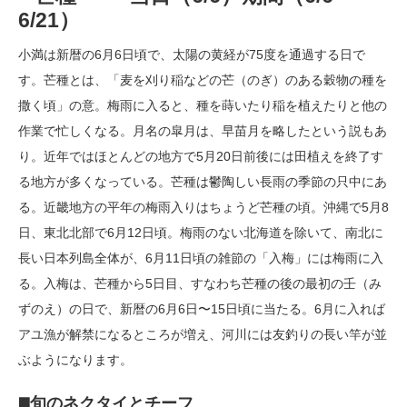
6/21）
小満は新暦の6月6日頃で、太陽の黄経が75度を通過する日で
す。芒種とは、「麦を刈り稲などの芒（のぎ）のある穀物の種を
撒く頃」の意。梅雨に入ると、種を蒔いたり稲を植えたりと他の
作業で忙しくなる。月名の皐月は、早苗月を略したという説もあ
り。近年ではほとんどの地方で5月20日前後には田植えを終了す
る地方が多くなっている。芒種は鬱陶しい長雨の季節の只中にあ
る。近畿地方の平年の梅雨入りはちょうど芒種の頃。沖縄で5月8
日、東北北部で6月12日頃。梅雨のない北海道を除いて、南北に
長い日本列島全体が、6月11日頃の雑節の「入梅」には梅雨に入
る。入梅は、芒種から5日目、すなわち芒種の後の最初の壬（み
ずのえ）の日で、新暦の6月6日〜15日頃に当たる。6月に入れば
アユ漁が解禁になるところが増え、河川には友釣りの長い竿が並
ぶようになります。
◼️旬のネクタイとチーフ