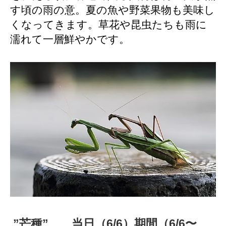
す頃の雨の意。夏の魚や野菜果物も美味し
くなってきます。草花や昆虫たちも雨に
濡れて一層鮮やかです。
”芒種” 当日（6
/6
）期間（6/6〜