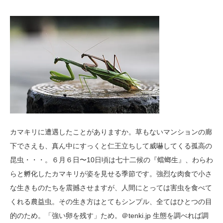
カマキリに遭遇したことがありますか。草もないマンションの廊
下でさえも、真ん中にすっくと仁王立ちして威嚇してくる孤高の
昆虫・・・。６月６日〜10日頃は七十二候の『蟷螂生』、わらわ
らと孵化したカマキリが姿を見せる季節です。強烈な肉食で小さ
な生きものたちを震撼させますが、人間にとっては害虫を食べて
くれる農益虫。その生き方はとてもシンプル、全てはひとつの目
的のため。「強い卵を残す」ため。＠tenki.jp 生態を調べれば調