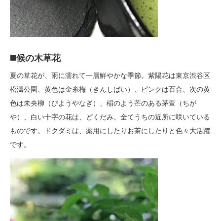
◼️候の木草花
夏の草花が、雨に濡れて一層鮮やかな季節。紫陽花は東京渋谷区
松濤公園、黄色は金糸梅（きんしばい）、ピンクは百合、次の黄
色は未央柳（びようやなぎ）、稲のよう芒のある茅萱（ちが
や）、白い十字の花は、どくだみ。全てうちの近所に咲いている
ものです。ドクダミは、薬用にしたりお茶にしたりと色々大活躍
です。