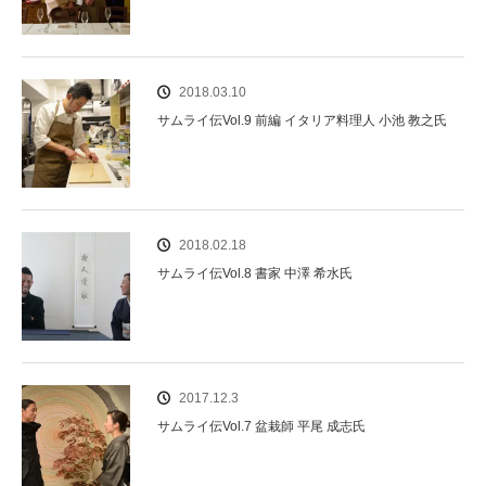
2018.03.10
サムライ伝Vol.9 前編 イタリア料理人 小池 教之氏
2018.02.18
サムライ伝Vol.8 書家 中澤 希水氏
2017.12.3
サムライ伝Vol.7 盆栽師 平尾 成志氏