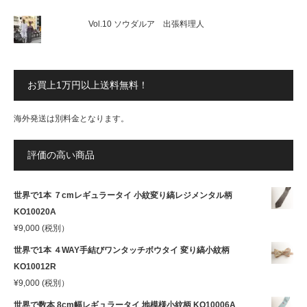
Vol.10 ソウダルア 出張料理人
お買上1万円以上送料無料！
海外発送は別料金となります。
評価の高い商品
世界で1本 ７cmレギュラータイ 小紋変り縞レジメンタル柄
KO10020A
¥
9,000
(税別）
世界で1本 ４WAY手結びワンタッチボウタイ 変り縞小紋柄
KO10012R
¥
9,000
(税別）
世界で数本 8cm幅レギュラータイ 地模様小紋柄 KO10006A