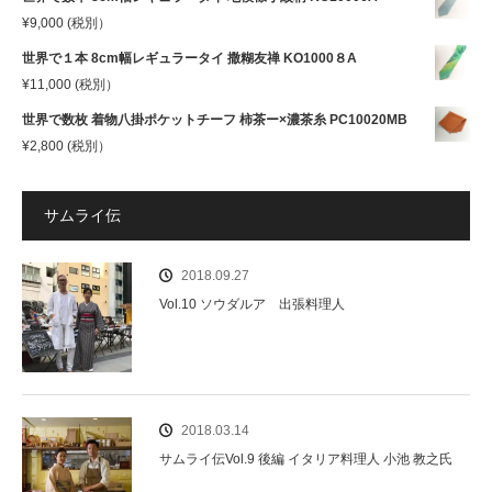
¥
9,000
(税別）
世界で１本 8cm幅レギュラータイ 撒糊友禅 KO1000８A
¥
11,000
(税別）
世界で数枚 着物八掛ポケットチーフ 柿茶ー×濃茶糸 PC10020MB
¥
2,800
(税別）
サムライ伝
2018.09.27
Vol.10 ソウダルア 出張料理人
2018.03.14
サムライ伝Vol.9 後編 イタリア料理人 小池 教之氏