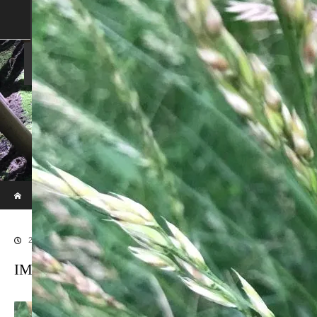
SHOP
SHOPPING GUIDE
ABOUT US
FAN VOICE
ALBUM
NEWS
SAMURAI-DEN
現代のサムライたちの時空間へ
ホーム
ブログ
IMG_6446
2019.06.12
IMG_6446